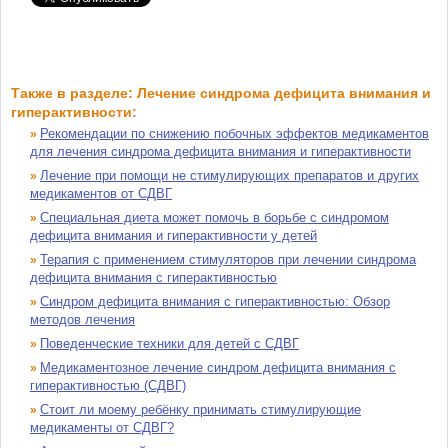
Также в разделе: Лечение синдрома дефицита внимания и
гиперактивности:
Рекомендации по снижению побочных эффектов медикаментов
»
для лечения синдрома дефицита внимания и гиперактивности
Лечение при помощи не стимулирующих препаратов и других
»
медикаментов от СДВГ
Специальная диета может помочь в борьбе с синдромом
»
дефицита внимания и гиперактивности у детей
Терапия с применением стимуляторов при лечении синдрома
»
дефицита внимания с гиперактивностью
Синдром дефицита внимания с гиперактивностью: Обзор
»
методов лечения
Поведенческие техники для детей с СДВГ
»
Медикаментозное лечение синдром дефицита внимания с
»
гиперактивностью (СДВГ)
Стоит ли моему ребёнку принимать стимулирующие
»
медикаменты от СДВГ?