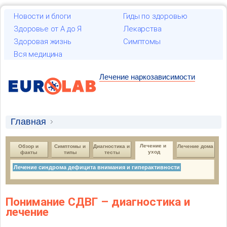
Новости и блоги
Гиды по здоровью
Здоровье от А до Я
Лекарства
Здоровая жизнь
Симптомы
Вся медицина
Лечение наркозависимости
Главная
Синдром дефицита внимания с
Лечение и 
Обзор и 
Симптомы и 
Диагностика и 
Лечение дома
гиперактивностью
уход
факты
типы
тесты
Лечение и уход
Лечение синдрома дефицита внимания и гиперактивности
Лечение синдрома дефицита внимания и
гиперактивности
Понимание СДВГ – диагностика и
лечение