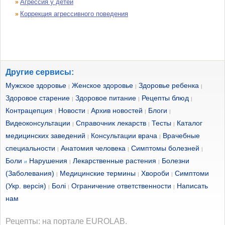
Агрессия у детей
»
Коррекция агрессивного поведения
»
Другие сервисы:
Мужское здоровье
Женское здоровье
Здоровье ребенка
|
|
|
Здоровое старение
Здоровое питание
Рецепты блюд
|
|
|
Контрацепция
Новости
Архив новостей
Блоги
|
|
|
|
Видеоконсультации
Справочник лекарств
Тесты
Каталог
|
|
|
медицинских заведений
Консультации врача
Врачебные
|
|
специальности
Анатомия человека
Симптомы болезней
|
|
|
Боли
Нарушения
Лекарственные растения
Болезни
и
|
|
(Заболевания)
Медицинские термины
Хвороби
Симптоми
|
|
|
(Укр. версія)
Болі
Ограничение ответственности
Написать
|
|
|
нам
Рецепты: на портале EUROLAB.