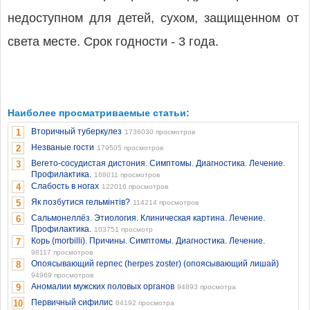
недоступном для детей, сухом, защищенном от
света месте. Срок годности - 3 года.
Наиболее просматриваемые статьи:
Вторичный туберкулез
1
1736030 просмотров
Незваные гости
2
179505 просмотров
Вегето-сосудистая дистония. Симптомы. Диагностика. Лечение.
3
Профилактика.
168011 просмотров
Слабость в ногах
4
122016 просмотров
Як позбутися гельмінтів?
5
114214 просмотров
Сальмонеллёз. Этиология. Клиническая картина. Лечение.
6
Профилактика.
103751 просмотр
Корь (morbilli). Причины. Симптомы. Диагностика. Лечение.
7
98117 просмотров
Опоясывающий герпес (herpes zoster) (опоясывающий лишай)
8
94969 просмотров
Аномалии мужских половых органов
9
94893 просмотра
Первичный сифилис
10
84192 просмотра