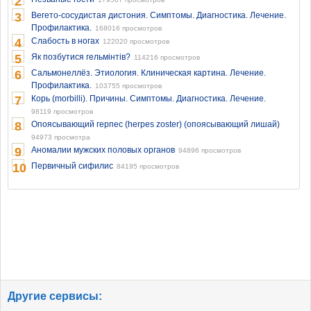
2
3
Вегето-сосудистая дистония. Симптомы. Диагностика. Лечение.
Профилактика.
168016 просмотров
4
Слабость в ногах
122020 просмотров
5
Як позбутися гельмінтів?
114216 просмотров
6
Сальмонеллёз. Этиология. Клиническая картина. Лечение.
Профилактика.
103755 просмотров
7
Корь (morbilli). Причины. Симптомы. Диагностика. Лечение.
98119 просмотров
8
Опоясывающий герпес (herpes zoster) (опоясывающий лишай)
94973 просмотра
9
Аномалии мужских половых органов
94896 просмотров
10
Первичный сифилис
84195 просмотров
Другие сервисы: