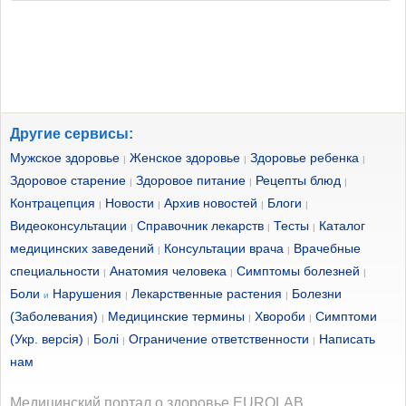
Другие сервисы:
Мужское здоровье
Женское здоровье
Здоровье ребенка
|
|
|
Здоровое старение
Здоровое питание
Рецепты блюд
|
|
|
Контрацепция
Новости
Архив новостей
Блоги
|
|
|
|
Видеоконсультации
Справочник лекарств
Тесты
Каталог
|
|
|
медицинских заведений
Консультации врача
Врачебные
|
|
специальности
Анатомия человека
Симптомы болезней
|
|
|
Боли
Нарушения
Лекарственные растения
Болезни
и
|
|
(Заболевания)
Медицинские термины
Хвороби
Симптоми
|
|
|
(Укр. версія)
Болі
Ограничение ответственности
Написать
|
|
|
нам
Медицинский портал о здоровье EUROLAB.