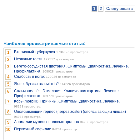
1
2
Следующая »
Наиболее просматриваемые статьи:
Вторичный туберкулез
1
1736096 просмотров
Незваные гости
2
179517 просмотров
Вегето-сосудистая дистония. Симптомы. Диагностика. Лечение.
3
Профилактика.
168028 просмотров
Слабость в ногах
4
122026 просмотров
Як позбутися гельмінтів?
5
114226 просмотров
Сальмонеллёз. Этиология. Клиническая картина. Лечение.
6
Профилактика.
103778 просмотров
Корь (morbilli). Причины. Симптомы. Диагностика. Лечение.
7
98123 просмотра
Опоясывающий герпес (herpes zoster) (опоясывающий лишай)
8
94983 просмотра
Аномалии мужских половых органов
9
94908 просмотров
Первичный сифилис
10
84201 просмотр