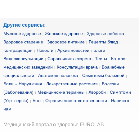
Другие сервисы:
Мужское здоровье
Женское здоровье
Здоровье ребенка
|
|
|
Здоровое старение
Здоровое питание
Рецепты блюд
|
|
|
Контрацепция
Новости
Архив новостей
Блоги
|
|
|
|
Видеоконсультации
Справочник лекарств
Тесты
Каталог
|
|
|
медицинских заведений
Консультации врача
Врачебные
|
|
специальности
Анатомия человека
Симптомы болезней
|
|
|
Боли
Нарушения
Лекарственные растения
Болезни
и
|
|
(Заболевания)
Медицинские термины
Хвороби
Симптоми
|
|
|
(Укр. версія)
Болі
Ограничение ответственности
Написать
|
|
|
нам
Медицинский портал о здоровье EUROLAB.