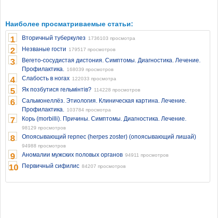
Наиболее просматриваемые статьи:
1
Вторичный туберкулез
1736103 просмотра
2
Незваные гости
179517 просмотров
3
Вегето-сосудистая дистония. Симптомы. Диагностика. Лечение.
Профилактика.
168039 просмотров
4
Слабость в ногах
122033 просмотра
5
Як позбутися гельмінтів?
114228 просмотров
6
Сальмонеллёз. Этиология. Клиническая картина. Лечение.
Профилактика.
103784 просмотра
7
Корь (morbilli). Причины. Симптомы. Диагностика. Лечение.
98129 просмотров
8
Опоясывающий герпес (herpes zoster) (опоясывающий лишай)
94988 просмотров
9
Аномалии мужских половых органов
94911 просмотров
10
Первичный сифилис
84207 просмотров