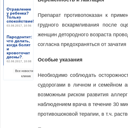
Отравление
у ребенка?
Препарат противопоказан к приме
Только
спокойствие!
,
грудного вскармливания после оц
03.08.2017, 10:56
женщин детородного возраста провод
Пародонтит:
что делать,
согласна предохраняться от зачатия 
когда болят
и
кровоточат
десны?
,
Особые указания
02.08.2017, 10:08
Все новости
Необходимо соблюдать осторожнос
клиник
судорогами в личном и семейном а
возможным риском развития аллерг
наблюдением врача в течение 30 ми
противошоковой терапии, в т.ч. раст