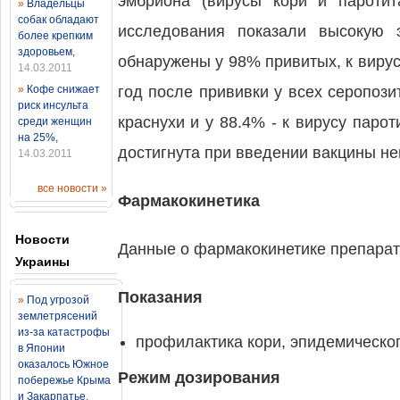
эмбриона (вирусы кори и паротит
»
Владельцы
собак обладают
исследования показали высокую 
более крепким
здоровьем
,
обнаружены у 98% привитых, к вирус
14.03.2011
»
Кофе снижает
год после прививки у всех серопози
риск инсульта
краснухи и у 88.4% - к вирусу пар
среди женщин
на 25%
,
достигнута при введении вакцины не
14.03.2011
все новости »
Фармакокинетика
Новости
Данные о фармакокинетике препарат
Украины
Показания
»
Под угрозой
землетрясений
из-за катастрофы
профилактика кори, эпидемическог
в Японии
оказалось Южное
Режим дозирования
побережье Крыма
и Закарпатье
,