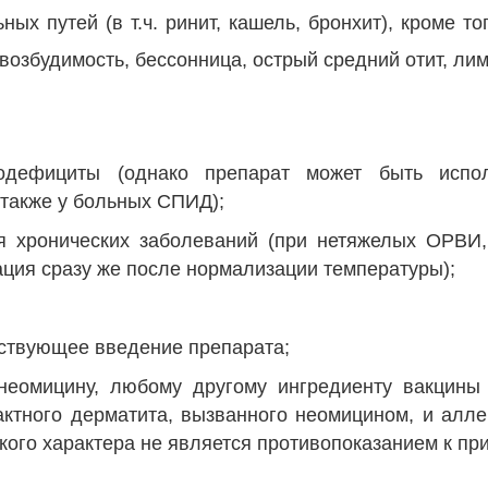
х путей (в т.ч. ринит, кашель, бронхит), кроме тог
возбудимость, бессонница, острый средний отит, л
одефициты (однако препарат может быть испо
также у больных СПИД);
я хронических заболеваний (при нетяжелых ОРВИ
ация сразу же после нормализации температуры);
ствующее введение препарата;
 неомицину, любому другому ингредиенту вакцины
актного дерматита, вызванного неомицином, и алле
ого характера не является противопоказанием к при