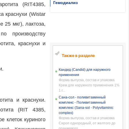
Гемодиализ
ротита (RIT4385,
а краснухи (Wistar
 25 мкг), лактоза,
по производству
отита, краснухи и
Также в разделе
и.
Кандид (Candid) для наружного
применения
Форма выпуска, состав и упаковка
Крем для наружного применения 1%
1 г...
Сана-сол - поливитаминный
отита и краснухи.
комплекс - Поливитаминный
комплекс (Sana-sol - Polyvitaminic
отита (RIT 4385,
complex)
Форма выпуска, состав и упаковка
ре клеток куриного
Сироп однородный, от желтого до
оранжевого...