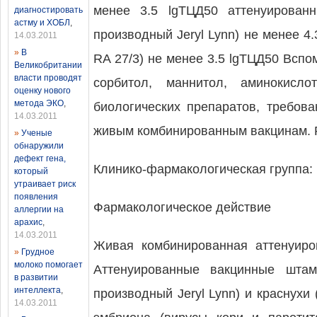
менее 3.5 lgТЦД50 аттенуирован
диагностировать
астму и ХОБЛ
,
производный Jeryl Lynn) не менее 4
14.03.2011
»
В
RA 27/3) не менее 3.5 lgТЦД50 Вспо
Великобритании
власти проводят
сорбитол, маннитол, аминокисл
оценку нового
метода ЭКО
,
биологических препаратов, требова
14.03.2011
живым комбинированным вакцинам. Ра
»
Ученые
обнаружили
дефект гена,
Клинико-фармакологическая группа: 
который
утраивает риск
появления
Фармакологическое действие
аллергии на
арахис
,
14.03.2011
Живая комбинированная аттенуиров
»
Грудное
молоко помогает
Аттенуированные вакцинные штам
в развитии
интеллекта
,
производный Jeryl Lynn) и краснухи 
14.03.2011