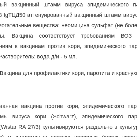
ный вакцинный штамм вируса эпидемического па
.3 lgТЦД50 аттенуированный вакцинный штамм вирус
могательные вещества: неомицина сульфат (не более
оты. Вакцина соответствует требованиям ВОЗ 
ниям к вакцинам против кори, эпидемического пар
створитель: вода д/и - 5 мл.
Вакцина для профилактики кори, паротита и краснух
анная вакцина против кори, эпидемического пар
мы вируса кори (Schwarz), эпидемического пар
(Wistar RA 27/3) культивируются раздельно в культу