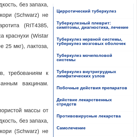
кость, без запаха,
Цирротический туберкулез
кори (Schwarz) не
Туберкулезный плеврит:
ротита (RIT4385,
симптомы, диагностика, лечение
а краснухи (Wistar
Туберкулез нервной системы,
туберкулез мозговых оболочек
 25 мкг), лактоза,
Туберкулез мочеполовой
системы
Туберкулез внутригрудных
в, требованиям к
лимфатических узлов
ванным вакцинам.
Побочные действия препаратов
Действие лекарственных
стредств
пористой массы от
Противовирусные лекарства
кость, без запаха,
Самолечение
кори (Schwarz) не