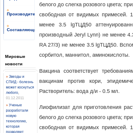
белого до слегка розового цвета; пр
Производители
свободная от видимых примесей. 1
менее 3.5 lgТЦД50 аттенуирован
Составляющие
производный Jeryl Lynn) не менее 4
RA 27/3) не менее 3.5 lgТЦД50. Всп
сорбитол, маннитол, аминокислоты.
Мировые
новости
Вакцина соответствует требовани
»
Звезды и
вакцинам против кори, эпидемич
СПИД - болезнь
может коснуться
Растворитель: вода д/и - 0.5 мл.
любого
,
01.12.2011
»
Ученые
Лиофилизат для приготовления рас
разработали
новую
белого до слегка розового цвета; пр
технологию,
которая
свободная от видимых примесей. 1
позволяет