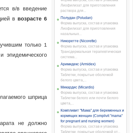
Форма выпуска, состав и упаковка
Лиофилизат для приготовления
ется в/в введение
раствора для...
цией в
возрасте 6
Полудан (Poludan)
Форма выпуска, состав и упаковка
Лиофилизат для приготовления
назальных...
Никоретте (Nicorette)
лучившим только 1
Форма выпуска, состав и упаковка
Трансдермальная терапевтическая
и эпидемического
система...
Аримидекс (Armidex)
Форма выпуска, состав и упаковка
Таблетки, покрытые оболочкой
белого цвета,...
Микардис (Micardis)
Форма выпуска, состав и упаковка
илагаемого шприца
Таблетки белого или почти белого
цвета,...
Компливит "Мама" для беременных и
кормящих женщин (Complivit "mama"
for pregnant and nursing women)
парата не должно
Форма выпуска, состав и упаковка
Таблетки, покрытые оболочкой от...