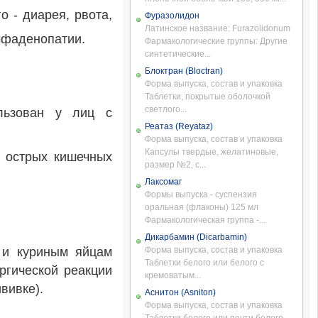
о - диарея, рвота,
Фуразолидон
Латинское название: Furazolidonum
имфаденопатии.
Фармакологические группы: Другие
синтетические...
Блоктран (Bloctran)
Форма выпуска, состав и упаковка
Таблетки, покрытые оболочкой
светлого...
льзован у лиц с
Реатаз (Reyataz)
Форма выпуска, состав и упаковка
Капсулы твердые, желатиновые,
, острых кишечных
размер №2, с...
Лаксомаг
Формы выпуска - суспензия
оральная (флаконы) 125 мл
Фармакологическая группа -...
Дикарбамин (Dicarbamin)
 и куриным яйцам
Форма выпуска, состав и упаковка
Таблетки белого или белого с
ргической реакции
кремоватым...
вивке).
Аснитон (Asniton)
Форма выпуска, состав и упаковка