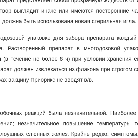
парат представляет собой прозрачную жидкость от 
створ выглядит иначе или имеются посторонние ча
 должна быть использована новая стерильная игла.
годозовой упаковке для забора препарата каждый
а. Растворенный препарат в многодозовой упак
я (в течение не более 8 ч) при условии хранения е
епарат должен извлекаться из флакона при строгом
вах вакцину Приорикс не вводят в/в.
обочных реакций была незначительной. Наиболее 
ения; незначительное повышение температуры те
олоушных слюнных желез. Крайне редко: симптомы