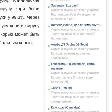
хи). Клинические
Элзепам (Elzepam)
вирусу кори были
Форма выпуска, состав и упаковка
Раствор для в/в и в/м введения
ухи у 99.3%. Через
бесцветный или...
русу кори и вирусу
Вифенд (Vfend) для приема внутрь
Форма выпуска, состав и упаковка
 корью может быть
Таблетки, покрытые оболочкой
белого или...
 больным корью.
Альфа ДЗ (Alpha D3-Teva)
Форма выпуска, состав и упаковка
Капсулы овальные, мягкие,
эластичные,...
Гентамицин (Gentamicin) капли
глазные
Форма выпуска, состав и упаковка
Капли глазные 3 мг/мл в виде
прозрачной,...
Эмзок (Emzok)
Форма выпуска, состав и упаковка
Таблетки, покрытые оболочкой, с
замедленным...
Кансидас (Cancidas)