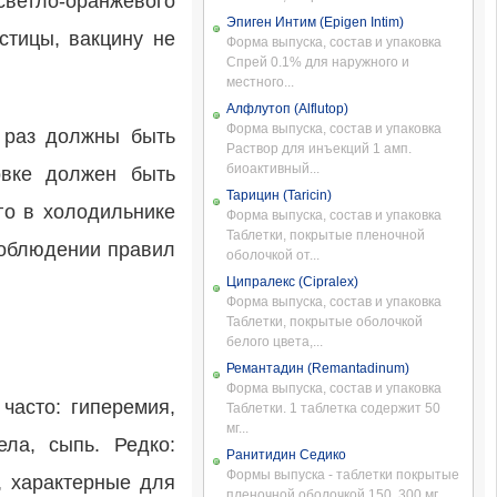
светло-оранжевого
Эпиген Интим (Epigen Intim)
стицы, вакцину не
Форма выпуска, состав и упаковка
Спрей 0.1% для наружного и
местного...
Алфлутоп (Alflutop)
Форма выпуска, состав и упаковка
 раз должны быть
Раствор для инъекций 1 амп.
биоактивный...
овке должен быть
Тарицин (Taricin)
го в холодильнике
Форма выпуска, состав и упаковка
Таблетки, покрытые пленочной
 соблюдении правил
оболочкой от...
Ципралекс (Cipralex)
Форма выпуска, состав и упаковка
Таблетки, покрытые оболочкой
белого цвета,...
Ремантадин (Remantadinum)
Форма выпуска, состав и упаковка
часто: гиперемия,
Таблетки. 1 таблетка содержит 50
мг...
ла, сыпь. Редко:
Ранитидин Седико
Формы выпуска - таблетки покрытые
, характерные для
пленочной оболочкой 150, 300 мг...