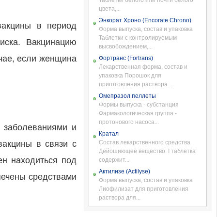
Таблетки белого или почти белого
цвета,...
Энкорат Хроно (Encorate Chrono)
вакцины в период
Форма выпуска, состав и упаковка
Таблетки с контролируемым
иска. Вакцинацию
высвобождением,...
учае, если женщина
Фортранс (Fortrans)
Лекарственная форма, состав и
упаковка Порошок для
приготовления раствора...
Омепразол пеллеты
Формы выпуска - субстанция
Фармакологическая группа -
протонового насоса...
 заболеваниями и
Кратал
вакцины в связи с
Состав лекарственного средства
Дейошиющеё вещество: I таблетка
ен находиться под
содержит...
Актилизе (Actilyse)
печены средствами
Форма выпуска, состав и упаковка
Лиофилизат для приготовления
раствора для...