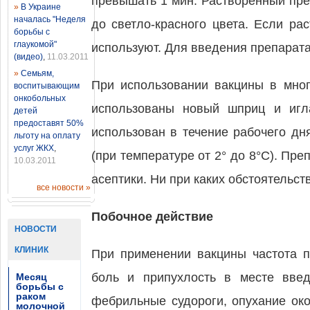
превышать 1 мин. Растворенный пре
»
В Украине
началась "Неделя
до светло-красного цвета. Если ра
борьбы с
глаукомой"
используют. Для введения препарата
(видео)
,
11.03.2011
»
Семьям,
При использовании вакцины в мно
воспитывающим
онкобольных
использованы новый шприц и игл
детей
предоставят 50%
использован в течение рабочего дн
льготу на оплату
услуг ЖКХ
,
(при температуре от 2° до 8°С). Пр
10.03.2011
асептики. Ни при каких обстоятельст
все новости »
Побочное действие
НОВОСТИ
КЛИНИК
При применении вакцины частота п
боль и припухлость в месте введ
Месяц
борьбы с
раком
фебрильные судороги, опухание ок
молочной