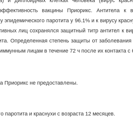
а) и диплоидных клетках человека (вирус красну
эффективность вакцины Приорикс. Антитела к 
у эпидемического паротита у 96.1% и к вирусу красн
тивных лиц сохранялся защитный титр антител к ви
отита. Определенная степень защиты от заболевания
иммунным лицам в течение 72 ч после их контакта с
а Приорикс не предоставлены.
о паротита и краснухи с возраста 12 месяцев.