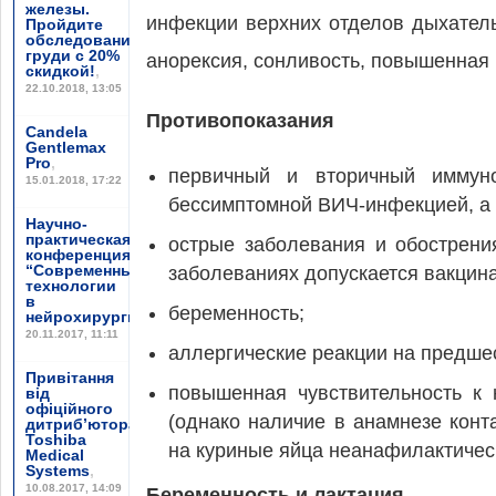
железы.
инфекции верхних отделов дыхательны
Пройдите
обследование
груди с 20%
анорексия, сонливость, повышенная 
скидкой!
,
22.10.2018, 13:05
Противопоказания
Candela
Gentlemax
Pro
,
первичный и вторичный иммун
15.01.2018, 17:22
бессимптомной ВИЧ-инфекцией, а 
Научно-
практическая
острые заболевания и обострени
конференция
“Современные
заболеваниях допускается вакцин
технологии
в
беременность;
нейрохирургии”
,
20.11.2017, 11:11
аллергические реакции на предше
Привітання
повышенная чувствительность к
від
офіційного
(однако наличие в анамнезе конт
дитриб’ютора
Toshiba
на куриные яйца неанафилактическ
Medical
Systems
,
10.08.2017, 14:09
Беременность и лактация