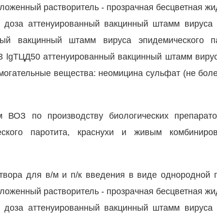
иложенный растворитель - прозрачная бесцветная жид
 доза аттенуированный вакцинный штамм вируса 
ный вакцинный штамм вируса эпидемического па
.3 lgТЦД50 аттенуированный вакцинный штамм вирус
омогательные вещества: неомицина сульфат (не более
ям ВОЗ по производству биологических препарато
еского паротита, краснухи и живым комбиниро
твора для в/м и п/к введения в виде однородной 
иложенный растворитель - прозрачная бесцветная жид
 доза аттенуированный вакцинный штамм вируса 