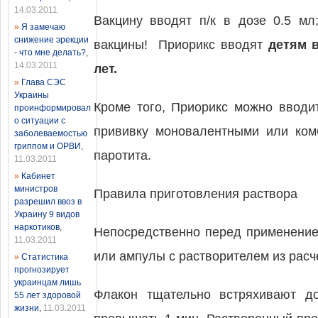
14.03.2011
Вакцину вводят п/к в дозе 0.5 мл
»
Я замечаю
снижение эрекции
вакцины! Приорикс вводят
детям 
- что мне делать?
,
14.03.2011
лет.
»
Глава СЭС
Украины
Кроме того, Приорикс можно вводи
проинформировал
о ситуации с
прививку моновалентными или ком
заболеваемостью
гриппом и ОРВИ
,
паротита.
11.03.2011
»
Кабинет
министров
Правила приготовления раствора
разрешил ввоз в
Украину 9 видов
наркотиков
,
Непосредственно перед применение
11.03.2011
или ампулы с растворителем из расче
»
Статистика
прогнозирует
украинцам лишь
Флакон тщательно встряхивают д
55 лет здоровой
жизни
,
11.03.2011