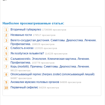
Наиболее просматриваемые статьи:
Вторичный туберкулез
1
1736096 просмотров
Незваные гости
2
179517 просмотров
Вегето-сосудистая дистония. Симптомы. Диагностика. Лечение.
3
Профилактика.
168028 просмотров
Слабость в ногах
4
122026 просмотров
Як позбутися гельмінтів?
5
114226 просмотров
Сальмонеллёз. Этиология. Клиническая картина. Лечение.
6
Профилактика.
103778 просмотров
Корь (morbilli). Причины. Симптомы. Диагностика. Лечение.
7
98123 просмотра
Опоясывающий герпес (herpes zoster) (опоясывающий лишай)
8
94987 просмотров
Аномалии мужских половых органов
9
94908 просмотров
Первичный сифилис
10
84204 просмотра