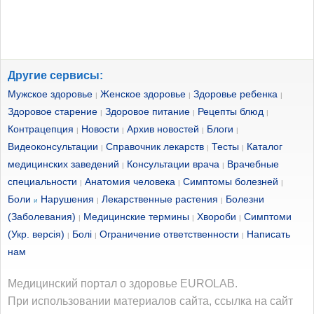
Другие сервисы:
Мужское здоровье
Женское здоровье
Здоровье ребенка
|
|
|
Здоровое старение
Здоровое питание
Рецепты блюд
|
|
|
Контрацепция
Новости
Архив новостей
Блоги
|
|
|
|
Видеоконсультации
Справочник лекарств
Тесты
Каталог
|
|
|
медицинских заведений
Консультации врача
Врачебные
|
|
специальности
Анатомия человека
Симптомы болезней
|
|
|
Боли
Нарушения
Лекарственные растения
Болезни
и
|
|
(Заболевания)
Медицинские термины
Хвороби
Симптоми
|
|
|
(Укр. версія)
Болі
Ограничение ответственности
Написать
|
|
|
нам
Медицинский портал о здоровье EUROLAB.
При использовании материалов сайта, ссылка на сайт