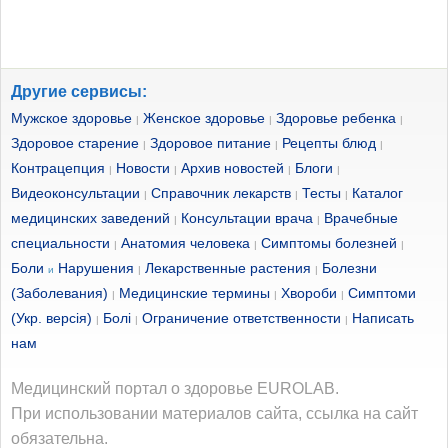
Другие сервисы:
Мужское здоровье
Женское здоровье
Здоровье ребенка
|
|
|
Здоровое старение
Здоровое питание
Рецепты блюд
|
|
|
Контрацепция
Новости
Архив новостей
Блоги
|
|
|
|
Видеоконсультации
Справочник лекарств
Тесты
Каталог
|
|
|
медицинских заведений
Консультации врача
Врачебные
|
|
специальности
Анатомия человека
Симптомы болезней
|
|
|
Боли
Нарушения
Лекарственные растения
Болезни
и
|
|
(Заболевания)
Медицинские термины
Хвороби
Симптоми
|
|
|
(Укр. версія)
Болі
Ограничение ответственности
Написать
|
|
|
нам
Медицинский портал о здоровье EUROLAB.
При использовании материалов сайта, ссылка на сайт
обязательна.