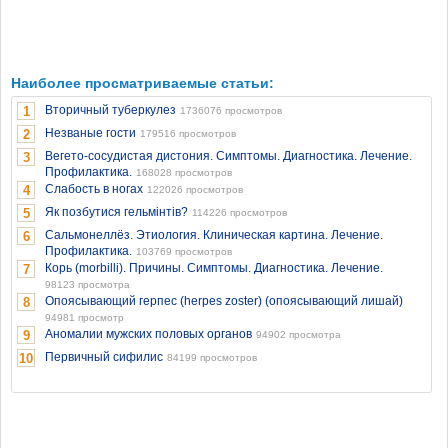
Наиболее просматриваемые статьи:
Вторичный туберкулез
1
1736076 просмотров
Незваные гости
2
179516 просмотров
Вегето-сосудистая дистония. Симптомы. Диагностика. Лечение.
3
Профилактика.
168028 просмотров
Слабость в ногах
4
122026 просмотров
Як позбутися гельмінтів?
5
114226 просмотров
Сальмонеллёз. Этиология. Клиническая картина. Лечение.
6
Профилактика.
103769 просмотров
Корь (morbilli). Причины. Симптомы. Диагностика. Лечение.
7
98123 просмотра
Опоясывающий герпес (herpes zoster) (опоясывающий лишай)
8
94981 просмотр
Аномалии мужских половых органов
9
94902 просмотра
Первичный сифилис
10
84199 просмотров