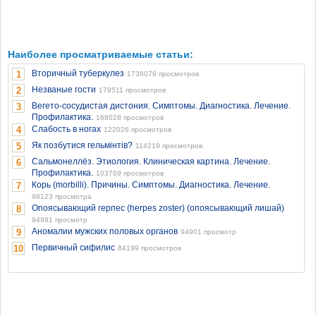
Наиболее просматриваемые статьи:
Вторичный туберкулез
1
1736076 просмотров
Незваные гости
2
179511 просмотров
Вегето-сосудистая дистония. Симптомы. Диагностика. Лечение.
3
Профилактика.
168028 просмотров
Слабость в ногах
4
122026 просмотров
Як позбутися гельмінтів?
5
114219 просмотров
Сальмонеллёз. Этиология. Клиническая картина. Лечение.
6
Профилактика.
103769 просмотров
Корь (morbilli). Причины. Симптомы. Диагностика. Лечение.
7
98123 просмотра
Опоясывающий герпес (herpes zoster) (опоясывающий лишай)
8
94981 просмотр
Аномалии мужских половых органов
9
94901 просмотр
Первичный сифилис
10
84199 просмотров