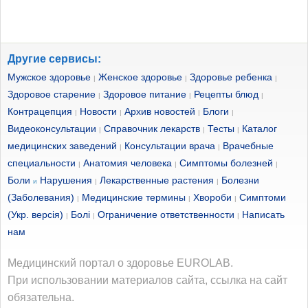
Другие сервисы:
Мужское здоровье
Женское здоровье
Здоровье ребенка
|
|
|
Здоровое старение
Здоровое питание
Рецепты блюд
|
|
|
Контрацепция
Новости
Архив новостей
Блоги
|
|
|
|
Видеоконсультации
Справочник лекарств
Тесты
Каталог
|
|
|
медицинских заведений
Консультации врача
Врачебные
|
|
специальности
Анатомия человека
Симптомы болезней
|
|
|
Боли
Нарушения
Лекарственные растения
Болезни
и
|
|
(Заболевания)
Медицинские термины
Хвороби
Симптоми
|
|
|
(Укр. версія)
Болі
Ограничение ответственности
Написать
|
|
|
нам
Медицинский портал о здоровье EUROLAB.
При использовании материалов сайта, ссылка на сайт
обязательна.