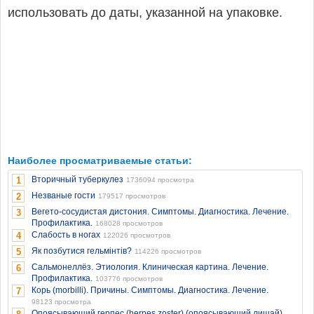
использовать до даты, указанной на упаковке.
Наиболее просматриваемые статьи:
Вторичный туберкулез
1
1736094 просмотра
Незваные гости
2
179517 просмотров
Вегето-сосудистая дистония. Симптомы. Диагностика. Лечение.
3
Профилактика.
168028 просмотров
Слабость в ногах
4
122026 просмотров
Як позбутися гельмінтів?
5
114226 просмотров
Сальмонеллёз. Этиология. Клиническая картина. Лечение.
6
Профилактика.
103776 просмотров
Корь (morbilli). Причины. Симптомы. Диагностика. Лечение.
7
98123 просмотра
Опоясывающий герпес (herpes zoster) (опоясывающий лишай)