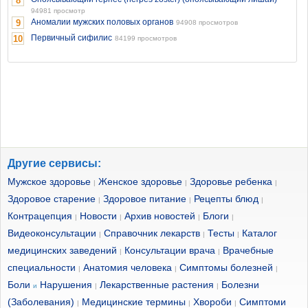
8
94981 просмотр
Аномалии мужских половых органов
9
94908 просмотров
Первичный сифилис
10
84199 просмотров
Другие сервисы:
Мужское здоровье
Женское здоровье
Здоровье ребенка
|
|
|
Здоровое старение
Здоровое питание
Рецепты блюд
|
|
|
Контрацепция
Новости
Архив новостей
Блоги
|
|
|
|
Видеоконсультации
Справочник лекарств
Тесты
Каталог
|
|
|
медицинских заведений
Консультации врача
Врачебные
|
|
специальности
Анатомия человека
Симптомы болезней
|
|
|
Боли
Нарушения
Лекарственные растения
Болезни
и
|
|
(Заболевания)
Медицинские термины
Хвороби
Симптоми
|
|
|