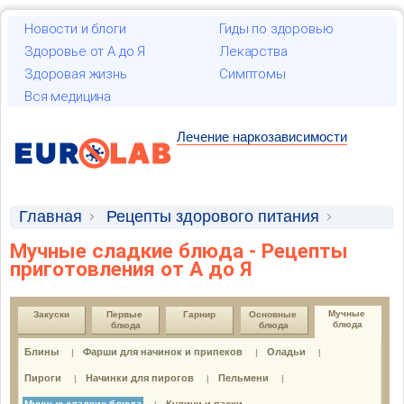
Новости и блоги
Гиды по здоровью
Здоровье от А до Я
Лекарства
Здоровая жизнь
Симптомы
Вся медицина
Лечение наркозависимости
Главная
Рецепты здорового питания
Мучные сладкие блюда - Рецепты
Мучные блюда
Мучные сладкие блюда
приготовления от А до Я
Мучные 
Закуски
Первые 
Гарнир
Основные 
блюда
блюда
блюда
Блины
Фарши для начинок и припеков
Оладьи
|
|
|
Пироги
Начинки для пирогов
Пельмени
|
|
|