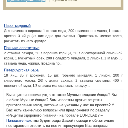
Мучные сладкие блюда
Куличи и пасхи
|
Пирог медовый
Для начинки к пирогам: 1 стакан меда, 200 г сливочного масла, 1 стакан
орехов, 3 яйца (из них одно для смазки). Приготовить кислое тесто,
раскатать из него круглую...
Пряники аппетитные
2 стакана сахара, 50 г порошка корицы, 50 г обсахаренной лимонной
корки, 1 мускатный орех, 200 г сладкого миндаля, 2 лимона, 1 кг муки, 3
стакана меда, корица, гвоздика по...
Петербургская баба
18 яиц, 35 г дрожжей, 15 шт. горького миндаля, 1 лимон, 200 г
сливочного масла, 2/3 стакана сахара, 2 стакана сметаны, 400 г
пшеничной муки, 1/3 стакана молока, соль по вкусу....
Вы ищите информацию, что такое Мучные сладкие блюда? Вы
любите Мучные блюда? Вам известны другие рецепты
приготовления блюд, которые не указаны у нас на проекте? У
Вас есть какие-либо вопросы или предложения по разделу
«Рецепты здорового питания» на портале EUROLAB? –
Напишите нам
, мы будем рады Вашей помощи и обязательно
постараемся ответить на все интересующие Вас вопросы.