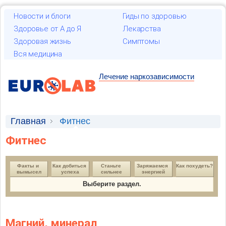
Новости и блоги
Гиды по здоровью
Здоровье от А до Я
Лекарства
Здоровая жизнь
Симптомы
Вся медицина
Лечение наркозависимости
Главная
Фитнес
Фитнес
Факты и 
Как добиться 
Станьте 
Заряжаемся 
Как похудеть?
вымысел
успеха
сильнее
энергией
Выберите раздел.
Магний, минерал