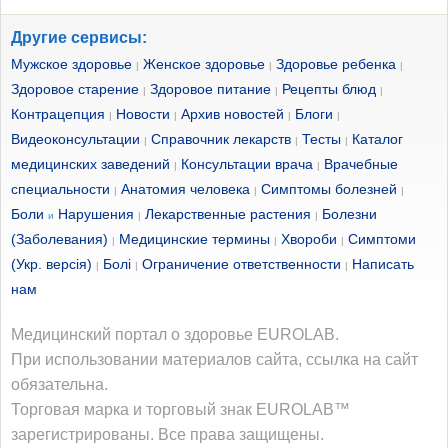
Другие сервисы:
Мужское здоровье
Женское здоровье
Здоровье ребенка
|
|
|
Здоровое старение
Здоровое питание
Рецепты блюд
|
|
|
Контрацепция
Новости
Архив новостей
Блоги
|
|
|
|
Видеоконсультации
Справочник лекарств
Тесты
Каталог
|
|
|
медицинских заведений
Консультации врача
Врачебные
|
|
специальности
Анатомия человека
Симптомы болезней
|
|
|
Боли
Нарушения
Лекарственные растения
Болезни
и
|
|
(Заболевания)
Медицинские термины
Хвороби
Симптоми
|
|
|
(Укр. версія)
Болі
Ограничение ответственности
Написать
|
|
|
нам
Медицинский портал о здоровье EUROLAB.
При использовании материалов сайта, ссылка на сайт
обязательна.
Торговая марка и торговый знак EUROLAB™
зарегистрированы. Все права защищены.