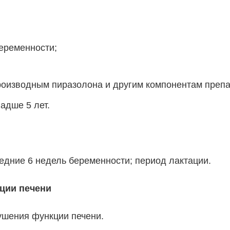
беременности;
роизводным пиразолона и другим компонентам препа
адше 5 лет.
ледние 6 недель беременности; период лактации.
ции печени
ушения функции печени.