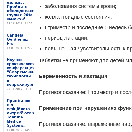
железы.
заболевания системы крови;
Пройдите
обследование
груди с 20%
коллаптоидные состояния;
скидкой!
,
22.10.2018, 13:05
I триместр и последние 6 недель 
Candela
период лактации;
Gentlemax
Pro
,
повышенная чувствительность к п
15.01.2018, 17:22
Научно-
Таблетки не применяют для детей мл
практическая
конференция
“Современные
Беременность и лактация
технологии
в
нейрохирургии”
,
20.11.2017, 11:11
Противопоказание: I триместр и пос
Привітання
від
Применение при нарушениях функ
офіційного
дитриб’ютора
Toshiba
Medical
Противопоказание: выраженные нар
Systems
,
10.08.2017, 14:09