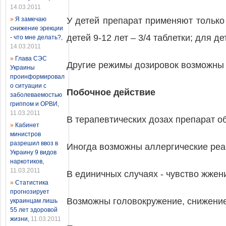
14.03.2011
»
Я замечаю
У детей препарат применяют только 
снижение эрекции
детей 9-12 лет – 3/4 таблетки; для де
- что мне делать?
,
14.03.2011
»
Глава СЭС
Другие режимы дозировок возможны т
Украины
проинформировал
о ситуации с
Побочное действие
заболеваемостью
гриппом и ОРВИ
,
11.03.2011
В терапевтических дозах препарат о
»
Кабинет
министров
разрешил ввоз в
Иногда возможны аллергические реак
Украину 9 видов
наркотиков
,
11.03.2011
В единичных случаях - чувство жжени
»
Статистика
прогнозирует
Возможны головокружение, снижение 
украинцам лишь
55 лет здоровой
жизни
,
11.03.2011