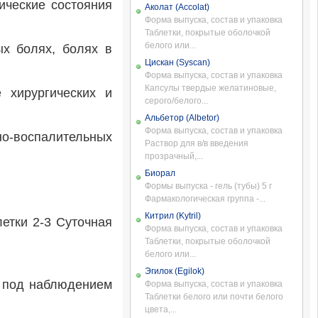
ические состояния
Аколат (Accolat)
Форма выпуска, состав и упаковка
Таблетки, покрытые оболочкой
белого или...
ых болях, болях в
Цискан (Syscan)
Форма выпуска, состав и упаковка
Капсулы твердые желатиновые,
 хирургических и
серого/белого...
Альбетор (Albetor)
Форма выпуска, состав и упаковка
-воспалительных
Раствор для в/в введения
прозрачный,...
Биорал
Формы выпуска - гель (тубы) 5 г
Фармакологическая группа -...
Китрил (Kytril)
етки 2-3 Суточная
Форма выпуска, состав и упаковка
Таблетки, покрытые оболочкой
белого или...
Эгилок (Egilok)
о под наблюдением
Форма выпуска, состав и упаковка
Таблетки белого или почти белого
цвета,...