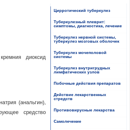
Цирротический туберкулез
Туберкулезный плеврит:
симптомы, диагностика, лечение
Туберкулез нервной системы,
туберкулез мозговых оболочек
Туберкулез мочеполовой
 кремния диоксид
системы
Туберкулез внутригрудных
лимфатических узлов
Побочные действия препаратов
Действие лекарственных
стредств
атрия (анальгин),
Противовирусные лекарства
ирующее средство
Самолечение