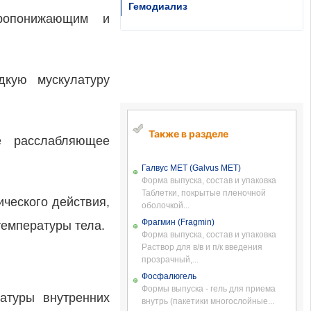
Гемодиализ
аропонижающим и
дкую мускулатуру
Также в разделе
е расслабляющее
Галвус МЕТ (Galvus MET)
Форма выпуска, состав и упаковка
Таблетки, покрытые пленочной
ческого действия,
оболочкой...
Фрагмин (Fragmin)
емпературы тела.
Форма выпуска, состав и упаковка
Раствор для в/в и п/к введения
прозрачный,...
Фосфалюгель
Формы выпуска - гель для приема
атуры внутренних
внутрь (пакетики многослойные...