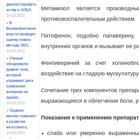
диагностировать
Метамизол является производн
астму и ХОБЛ
,
14.03.2011
противовоспалительньм действием.
»
В
Великобритании
власти проводят
Питофенон, подобно папаверину,
оценку нового
метода ЭКО
,
внутренних органов и вызывает ее р
14.03.2011
»
Ученые
Фенпивериний за счет холинобл
обнаружили
дефект гена,
воздействие на гладкую мускулатуру
который
утраивает риск
появления
Сочетание трех компонентов препар
аллергии на
арахис
,
выражающееся в облегчении боли, р
14.03.2011
»
Грудное
молоко помогает
Показания к применению препарат
в развитии
интеллекта
,
слабо или умеренно выраженны
14.03.2011