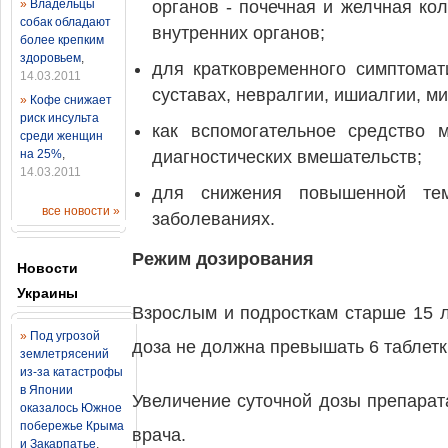
»
Владельцы
органов - почечная и желчная ко
собак обладают
внутренних органов;
более крепким
здоровьем
,
для кратковременного симптомат
14.03.2011
суставах, невралгии, ишиалгии, ми
»
Кофе снижает
риск инсульта
как вспомогательное средство 
среди женщин
на 25%
,
диагностических вмешательств;
14.03.2011
для снижения повышенной тем
все новости »
заболеваниях.
Режим дозирования
Новости
Украины
Взрослым и подросткам старше 15 л
»
Под угрозой
доза не должна превышать 6 таблетк
землетрясений
из-за катастрофы
в Японии
Увеличение суточной дозы препара
оказалось Южное
побережье Крыма
врача.
и Закарпатье
,