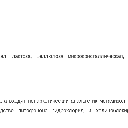
ал, лактоза, целлюлоза микрокристаллическая,
ата входят ненаркотический анальгетик метамизол н
едство питофенона гидрохлорид и холиноблок