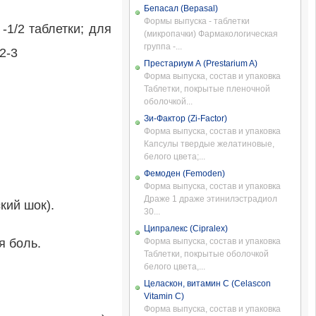
Бепасал (Bepasal)
Формы выпуска - таблетки
-1/2 таблетки; для
(микропачки) Фармакологическая
группа -...
2-3
Престариум А (Prestarium A)
Форма выпуска, состав и упаковка
Таблетки, покрытые пленочной
оболочкой...
Зи-Фактор (Zi-Factor)
Форма выпуска, состав и упаковка
Капсулы твердые желатиновые,
белого цвета;...
Фемоден (Femoden)
Форма выпуска, состав и упаковка
Драже 1 драже этинилэстрадиол
кий шок).
30...
Ципралекс (Cipralex)
я боль.
Форма выпуска, состав и упаковка
Таблетки, покрытые оболочкой
белого цвета,...
Целаскон, витамин С (Celascon
Vitamin C)
Форма выпуска, состав и упаковка