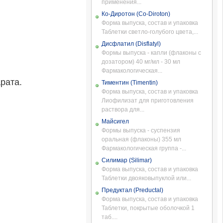
применения...
Ко-Диротон (Co-Diroton)
Форма выпуска, состав и упаковка
Таблетки светло-голубого цвета,...
Дисфлатил (Disflatyl)
Формы выпуска - капли (флаконы с
дозатором) 40 мг/мл - 30 мл
Фармакологическая...
рата.
Тиментин (Timentin)
Форма выпуска, состав и упаковка
Лиофилизат для приготовления
раствора для...
Майсигел
Формы выпуска - суспензия
оральная (флаконы) 355 мл
Фармакологическая группа -...
Силимар (Silimar)
Форма выпуска, состав и упаковка
Таблетки двояковыпуклой или...
Предуктал (Preductal)
Форма выпуска, состав и упаковка
Таблетки, покрытые оболочкой 1
таб....