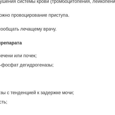
ушения системы крови (тромбоцитопения, лейкопения
можно провоцирование приступа.
сообщать лечащему врачу.
препарата
чени или почек;
6-фосфат дегидрогеназы;
зы с тенденцией к задержке мочи;
ть;