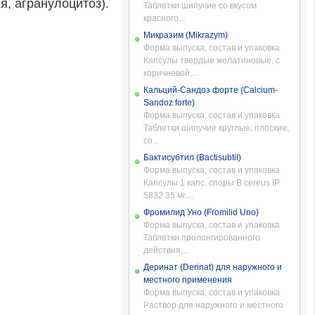
, агранулоцитоз).
Таблетки шипучие со вкусом
красного...
Микразим (Mikrazym)
Форма выпуска, состав и упаковка
Капсулы твердые желатиновые, с
коричневой...
Кальций-Сандоз форте (Calcium-
Sandoz forte)
Форма выпуска, состав и упаковка
Таблетки шипучие круглые, плоские,
со...
Бактисубтил (Bactisubtil)
Форма выпуска, состав и упаковка
Капсулы 1 капс. споры B.cereus IP
5832 35 мг....
Фромилид Уно (Fromilid Uno)
Форма выпуска, состав и упаковка
Таблетки пролонгированного
действия,...
Деринат (Derinat) для наружного и
местного применения
Форма выпуска, состав и упаковка
Раствор для наружного и местного