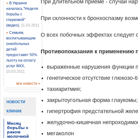
При длительном приеме - случаи нар
»
В Украине
началась "Неделя
борьбы с
При склонности к бронхоспазму воз
глаукомой"
(видео)
,
11.03.2011
»
Семьям,
О всех побочных эффектах следует 
воспитывающим
онкобольных
детей
Противопоказания к применению 
предоставят 50%
льготу на оплату
услуг ЖКХ
,
выраженные нарушения функции пе
10.03.2011
генетическое отсутствие глюкозо-
все новости »
тахиаритмия;
закрытоугольная форма глаукомы;
НОВОСТИ
гипертрофия предстательной желе
КЛИНИК
желудочно-кишечная непроходимос
Месяц
борьбы с
раком
мегаколон
молочной