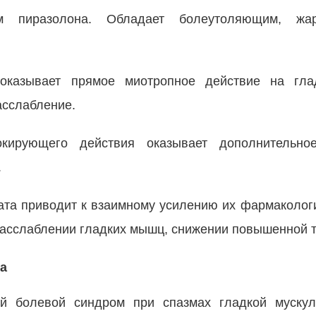
ьм пиразолона. Обладает болеутоляющим, ж
 оказывает прямое миотропное действие на гла
асслабление.
окирующего действия оказывает дополнительно
.
ата приводит к взаимному усилению их фармакологи
асслаблении гладких мышц, снижении повышенной т
а
й болевой синдром при спазмах гладкой мускул