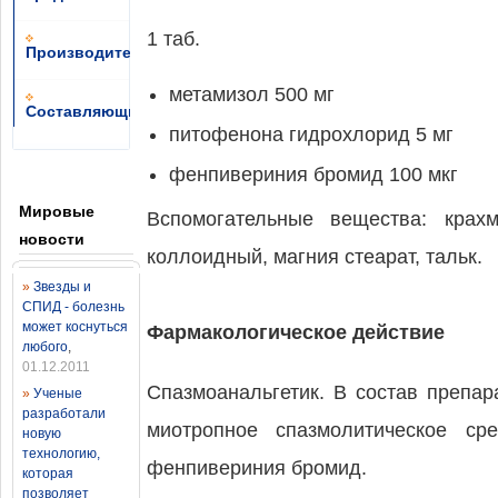
1 таб.
Производители
метамизол 500 мг
Составляющие
питофенона гидрохлорид 5 мг
фенпивериния бромид 100 мкг
Мировые
Вспомогательные вещества: крахм
новости
коллоидный, магния стеарат, тальк.
»
Звезды и
СПИД - болезнь
может коснуться
Фармакологическое действие
любого
,
01.12.2011
Спазмоанальгетик. В состав препар
»
Ученые
разработали
миотропное спазмолитическое ср
новую
технологию,
фенпивериния бромид.
которая
позволяет