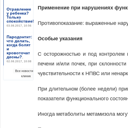
Применение при нарушениях функ
Отравление
у ребенка?
Только
спокойствие!
,
Противопоказание: выраженные нару
03.08.2017, 10:56
Пародонтит:
Особые указания
что делать,
когда болят
и
кровоточат
С осторожностью и под контролем 
десны?
,
02.08.2017, 10:08
печени и/или почек, при склонност
Все новости
чувствительности к НПВС или ненарк
клиник
При длительном (более недели) при
показатели функционального состоян
Иногда метаболиты метамизола могут