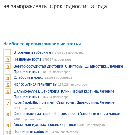
не замораживать. Срок годности - 3 года.
Наиболее просматриваемые статьи:
1
Вторичный туберкулез
1736103 просмотра
2
Незваные гости
179517 просмотров
3
Вегето-сосудистая дистония. Симптомы. Диагностика. Лечение.
Профилактика.
168039 просмотров
4
Слабость в ногах
122033 просмотра
5
Як позбутися гельмінтів?
114228 просмотров
6
Сальмонеллёз. Этиология. Клиническая картина. Лечение.
Профилактика.
103784 просмотра
7
Корь (morbilli). Причины. Симптомы. Диагностика. Лечение.
98129 просмотров
8
Опоясывающий герпес (herpes zoster) (опоясывающий лишай)
94988 просмотров
9
Аномалии мужских половых органов
94910 просмотров
10
Первичный сифилис
84207 просмотров