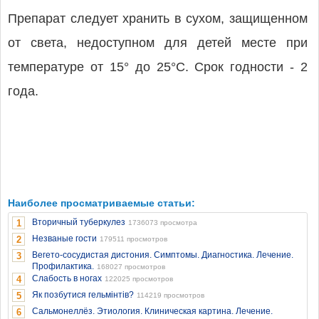
Препарат следует хранить в сухом, защищенном
от света, недоступном для детей месте при
температуре от 15° до 25°С. Срок годности - 2
года.
Наиболее просматриваемые статьи:
Вторичный туберкулез
1
1736073 просмотра
Незваные гости
2
179511 просмотров
Вегето-сосудистая дистония. Симптомы. Диагностика. Лечение.
3
Профилактика.
168027 просмотров
Слабость в ногах
4
122025 просмотров
Як позбутися гельмінтів?
5
114219 просмотров
Сальмонеллёз. Этиология. Клиническая картина. Лечение.
6