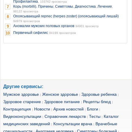
Профилактика.
103762 просмотра
Корь (morbilli). Причины. Симптомы. Диагностика. Лечение.
7
98122 просмотра
Опоясывающий герпес (herpes zoster) (опоясывающий лишай)
8
94979 просмотров
Аномалии мужских половых органов
9
94901 просмотр
Первичный сифилис
10
84199 просмотров
Другие сервисы:
Мужское здоровье
Женское здоровье
Здоровье ребенка
|
|
|
Здоровое старение
Здоровое питание
Рецепты блюд
|
|
|
Контрацепция
Новости
Архив новостей
Блоги
|
|
|
|
Видеоконсультации
Справочник лекарств
Тесты
Каталог
|
|
|
медицинских заведений
Консультации врача
Врачебные
|
|
специальности
Анатомия человека
Симптомы болезней
|
|
|