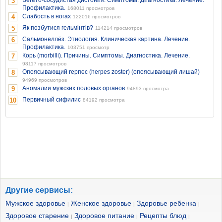
Вегето-сосудистая дистония. Симптомы. Диагностика. Лечение.
3
Профилактика.
168011 просмотров
Слабость в ногах
4
122016 просмотров
Як позбутися гельмінтів?
5
114214 просмотров
Сальмонеллёз. Этиология. Клиническая картина. Лечение.
6
Профилактика.
103751 просмотр
Корь (morbilli). Причины. Симптомы. Диагностика. Лечение.
7
98117 просмотров
Опоясывающий герпес (herpes zoster) (опоясывающий лишай)
8
94969 просмотров
Аномалии мужских половых органов
9
94893 просмотра
Первичный сифилис
10
84192 просмотра
Другие сервисы:
Мужское здоровье
Женское здоровье
Здоровье ребенка
|
|
|
Здоровое старение
Здоровое питание
Рецепты блюд
|
|
|