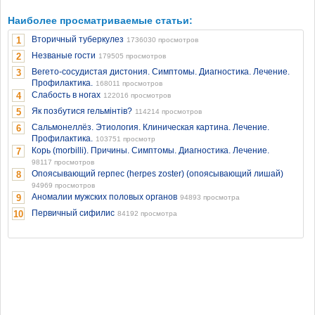
Наиболее просматриваемые статьи:
Вторичный туберкулез
1
1736030 просмотров
Незваные гости
2
179505 просмотров
Вегето-сосудистая дистония. Симптомы. Диагностика. Лечение.
3
Профилактика.
168011 просмотров
Слабость в ногах
4
122016 просмотров
Як позбутися гельмінтів?
5
114214 просмотров
Сальмонеллёз. Этиология. Клиническая картина. Лечение.
6
Профилактика.
103751 просмотр
Корь (morbilli). Причины. Симптомы. Диагностика. Лечение.
7
98117 просмотров
Опоясывающий герпес (herpes zoster) (опоясывающий лишай)
8
94969 просмотров
Аномалии мужских половых органов
9
94893 просмотра
Первичный сифилис
10
84192 просмотра