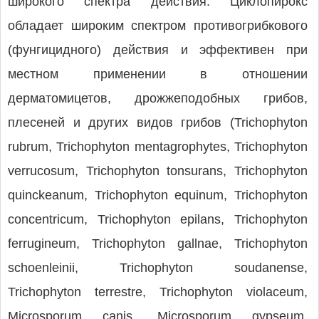
широкого спектра действия. Циклопирокс
обладает широким спектром противогрибкового
(фунгицидного) действия и эффективен при
местном применении в отношении
дерматомицетов, дрожжеподобных грибов,
плесеней и других видов грибов (Trichophyton
rubrum, Trichophyton mentagrophytes, Trichophyton
verrucosum, Trichophyton tonsurans, Trichophyton
quinckeanum, Trichophyton equinum, Trichophyton
concentricum, Trichophyton epilans, Trichophyton
ferrugineum, Trichophyton gallnae, Trichophyton
schoenleinii, Trichophyton soudanense,
Trichophyton terrestre, Trichophyton violaceum,
Microsporum canis, Microsporum gypseum,