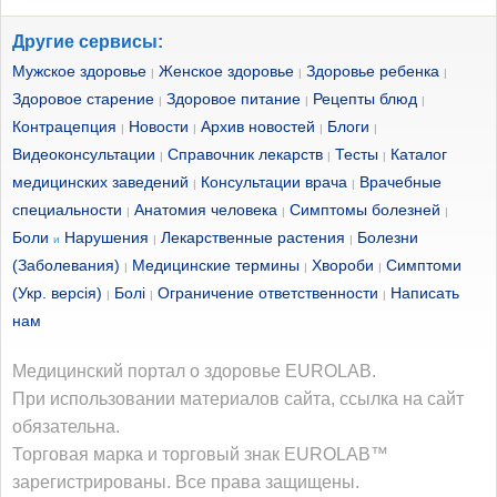
Другие сервисы:
Мужское здоровье
Женское здоровье
Здоровье ребенка
|
|
|
Здоровое старение
Здоровое питание
Рецепты блюд
|
|
|
Контрацепция
Новости
Архив новостей
Блоги
|
|
|
|
Видеоконсультации
Справочник лекарств
Тесты
Каталог
|
|
|
медицинских заведений
Консультации врача
Врачебные
|
|
специальности
Анатомия человека
Симптомы болезней
|
|
|
Боли
Нарушения
Лекарственные растения
Болезни
и
|
|
(Заболевания)
Медицинские термины
Хвороби
Симптоми
|
|
|
(Укр. версія)
Болі
Ограничение ответственности
Написать
|
|
|
нам
Медицинский портал о здоровье EUROLAB.
При использовании материалов сайта, ссылка на сайт
обязательна.
Торговая марка и торговый знак EUROLAB™
зарегистрированы. Все права защищены.