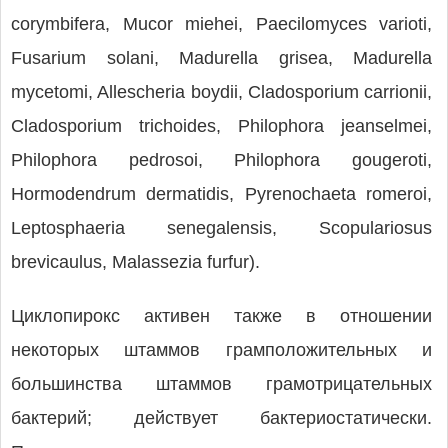
corymbifera, Mucor miehei, Paecilomyces varioti,
Fusarium solani, Madurella grisea, Madurella
mycetomi, Allescheria boydii, Cladosporium carrionii,
Cladosporium trichoides, Philophora jeanselmei,
Philophora pedrosoi, Philophora gougeroti,
Hormodendrum dermatidis, Pyrenochaeta romeroi,
Leptosphaeria senegalensis, Scopulariosus
brevicaulus, Malassezia furfur).
Циклопирокс активен также в отношении
некоторых штаммов грамположительных и
большинства штаммов грамотрицательных
бактерий; действует бактериостатически.