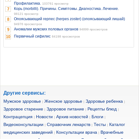
Профилактика.
103761 просмотр
Корь (morbilli). Причины. Симптомы. Диагностика. Лечение.
7
98121 просмотр
Опоясывающий герпес (herpes zoster) (опоясывающий лишай)
8
94976 просмотров
Аномалии мужских половых органов
9
94899 просмотров
Первичный сифилис
10
84198 просмотров
Другие сервисы:
Мужское здоровье
Женское здоровье
Здоровье ребенка
|
|
|
Здоровое старение
Здоровое питание
Рецепты блюд
|
|
|
Контрацепция
Новости
Архив новостей
Блоги
|
|
|
|
Видеоконсультации
Справочник лекарств
Тесты
Каталог
|
|
|
медицинских заведений
Консультации врача
Врачебные
|
|