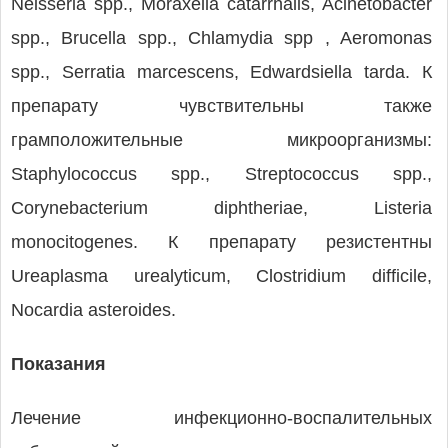
Neisseria spp., Moraxella catarrhalis, Acinetobacter
spp., Brucella spp., Chlamydia spp , Aeromonas
spp., Serratia marcescens, Edwardsiella tarda. К
препарату чувствительны также
грамположительные микроорганизмы:
Staphylococcus spp., Streptococcus spp.,
Corynebacterium diphtheriae, Listeria
monocitogenes. К препарату резистентны
Ureaplasma urealyticum, Clostridium difficile,
Nocardia asteroides.
Показания
Лечение инфекционно-воспалительных