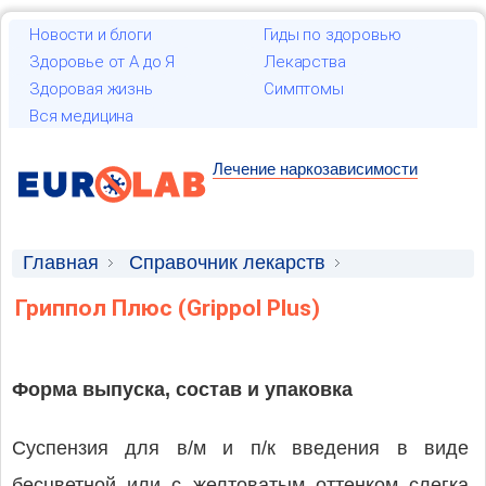
Новости и блоги
Гиды по здоровью
Здоровье от А до Я
Лекарства
Здоровая жизнь
Симптомы
Вся медицина
Лечение наркозависимости
Главная
Справочник лекарств
Лекарственные средства
Гриппол Плюс (Grippol Plus)
Форма выпуска, состав и упаковка
Суспензия для в/м и п/к введения в виде
бесцветной или с желтоватым оттенком слегка