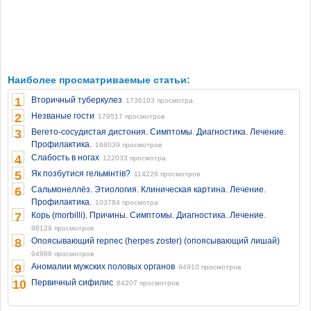
Наиболее просматриваемые статьи:
1
Вторичный туберкулез
1736103 просмотра
2
Незваные гости
179517 просмотров
3
Вегето-сосудистая дистония. Симптомы. Диагностика. Лечение.
Профилактика.
168039 просмотров
4
Слабость в ногах
122033 просмотра
5
Як позбутися гельмінтів?
114228 просмотров
6
Сальмонеллёз. Этиология. Клиническая картина. Лечение.
Профилактика.
103784 просмотра
7
Корь (morbilli). Причины. Симптомы. Диагностика. Лечение.
98129 просмотров
8
Опоясывающий герпес (herpes zoster) (опоясывающий лишай)
94988 просмотров
9
Аномалии мужских половых органов
94910 просмотров
10
Первичный сифилис
84207 просмотров