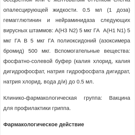
опалесцирующей жидкости. 0.5 мл (1 доза)
гемагглютинин и нейраминидаза следующих
вирусных штаммов: А(H3 N2) 5 мкг ГА А(H1 N1) 5
мкг ГА B 5 мкг ГА полиоксидоний (азоксимера
бромид) 500 мкг. Вспомогательные вещества:
фосфатно-солевой буфер (калия хлорид, калия
дигидрофосфат, натрия гидрофосфата дигидрат,
натрия хлорид, вода д/и) до 0.5 мл.
Клинико-фармакологическая группа: Вакцина
для профилактики гриппа.
Фармакологическое действие