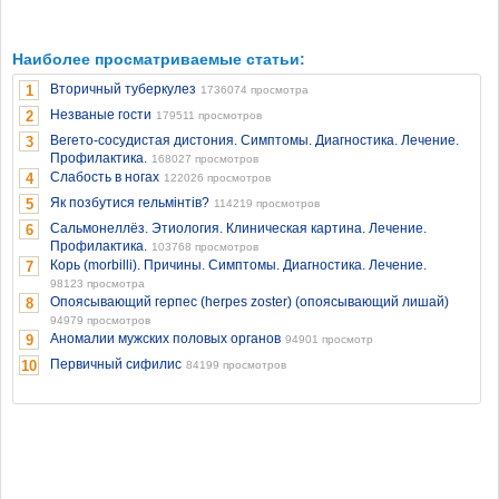
Наиболее просматриваемые статьи:
Вторичный туберкулез
1
1736074 просмотра
Незваные гости
2
179511 просмотров
Вегето-сосудистая дистония. Симптомы. Диагностика. Лечение.
3
Профилактика.
168027 просмотров
Слабость в ногах
4
122026 просмотров
Як позбутися гельмінтів?
5
114219 просмотров
Сальмонеллёз. Этиология. Клиническая картина. Лечение.
6
Профилактика.
103768 просмотров
Корь (morbilli). Причины. Симптомы. Диагностика. Лечение.
7
98123 просмотра
Опоясывающий герпес (herpes zoster) (опоясывающий лишай)
8
94979 просмотров
Аномалии мужских половых органов
9
94901 просмотр
Первичный сифилис
10
84199 просмотров