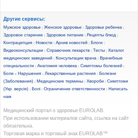
Другие сервисы:
Мужское здоровье
Женское здоровье
Здоровье ребенка
|
|
|
Здоровое старение
Здоровое питание
Рецепты блюд
|
|
|
Контрацепция
Новости
Архив новостей
Блоги
|
|
|
|
Видеоконсультации
Справочник лекарств
Тесты
Каталог
|
|
|
медицинских заведений
Консультации врача
Врачебные
|
|
специальности
Анатомия человека
Симптомы болезней
|
|
|
Боли
Нарушения
Лекарственные растения
Болезни
и
|
|
(Заболевания)
Медицинские термины
Хвороби
Симптоми
|
|
|
(Укр. версія)
Болі
Ограничение ответственности
Написать
|
|
|
нам
Медицинский портал о здоровье EUROLAB.
При использовании материалов сайта, ссылка на сайт
обязательна.
Торговая марка и торговый знак EUROLAB™