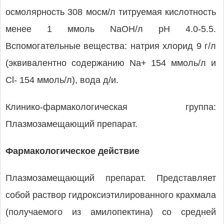
осмолярность 308 мосм/л титруемая кислотность
менее 1 ммоль NaOH/л pH 4.0-5.5.
Вспомогательные вещества: натрия хлорид 9 г/л
(эквивалентно содержанию Na+ 154 ммоль/л и
Cl- 154 ммоль/л), вода д/и.
Клинико-фармакологическая группа:
Плазмозамещающий препарат.
Фармакологическое действие
Плазмозамещающий препарат. Представляет
собой раствор гидроксиэтилированного крахмала
(получаемого из амилопектина) со средней