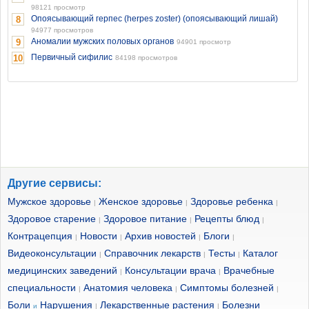
98121 просмотр
Опоясывающий герпес (herpes zoster) (опоясывающий лишай)
8
94977 просмотров
Аномалии мужских половых органов
9
94901 просмотр
Первичный сифилис
10
84198 просмотров
Другие сервисы:
Мужское здоровье
Женское здоровье
Здоровье ребенка
|
|
|
Здоровое старение
Здоровое питание
Рецепты блюд
|
|
|
Контрацепция
Новости
Архив новостей
Блоги
|
|
|
|
Видеоконсультации
Справочник лекарств
Тесты
Каталог
|
|
|
медицинских заведений
Консультации врача
Врачебные
|
|
специальности
Анатомия человека
Симптомы болезней
|
|
|
Боли
Нарушения
Лекарственные растения
Болезни
и
|
|