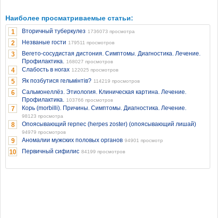
Наиболее просматриваемые статьи:
Вторичный туберкулез
1
1736073 просмотра
Незваные гости
2
179511 просмотров
Вегето-сосудистая дистония. Симптомы. Диагностика. Лечение.
3
Профилактика.
168027 просмотров
Слабость в ногах
4
122025 просмотров
Як позбутися гельмінтів?
5
114219 просмотров
Сальмонеллёз. Этиология. Клиническая картина. Лечение.
6
Профилактика.
103766 просмотров
Корь (morbilli). Причины. Симптомы. Диагностика. Лечение.
7
98123 просмотра
Опоясывающий герпес (herpes zoster) (опоясывающий лишай)
8
94979 просмотров
Аномалии мужских половых органов
9
94901 просмотр
Первичный сифилис
10
84199 просмотров