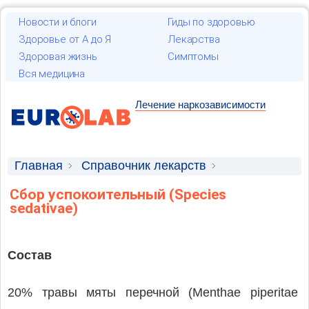
Новости и блоги
Гиды по здоровью
Здоровье от А до Я
Лекарства
Здоровая жизнь
Симптомы
Вся медицина
Лечение наркозависимости
Главная
Справочник лекарств
Лекарственные средства
Сбор успокоительный (Species
sedativae)
Состав
20% травы мяты перечной (Menthae piperitae