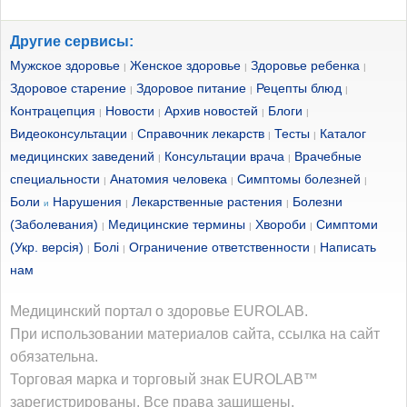
Другие сервисы:
Мужское здоровье
Женское здоровье
Здоровье ребенка
|
|
|
Здоровое старение
Здоровое питание
Рецепты блюд
|
|
|
Контрацепция
Новости
Архив новостей
Блоги
|
|
|
|
Видеоконсультации
Справочник лекарств
Тесты
Каталог
|
|
|
медицинских заведений
Консультации врача
Врачебные
|
|
специальности
Анатомия человека
Симптомы болезней
|
|
|
Боли
Нарушения
Лекарственные растения
Болезни
и
|
|
(Заболевания)
Медицинские термины
Хвороби
Симптоми
|
|
|
(Укр. версія)
Болі
Ограничение ответственности
Написать
|
|
|
нам
Медицинский портал о здоровье EUROLAB.
При использовании материалов сайта, ссылка на сайт
обязательна.
Торговая марка и торговый знак EUROLAB™
зарегистрированы. Все права защищены.