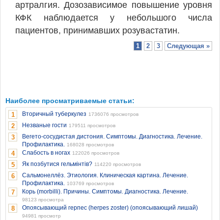
артралгия. Дозозависимое повышение уровня
КФК наблюдается у небольшого числа
пациентов, принимавших розувастатин.
1
2
3
Следующая »
Наиболее просматриваемые статьи:
Вторичный туберкулез
1
1736076 просмотров
Незваные гости
2
179511 просмотров
Вегето-сосудистая дистония. Симптомы. Диагностика. Лечение.
3
Профилактика.
168028 просмотров
Слабость в ногах
4
122026 просмотров
Як позбутися гельмінтів?
5
114220 просмотров
Сальмонеллёз. Этиология. Клиническая картина. Лечение.
6
Профилактика.
103769 просмотров
Корь (morbilli). Причины. Симптомы. Диагностика. Лечение.
7
98123 просмотра
Опоясывающий герпес (herpes zoster) (опоясывающий лишай)
8
94981 просмотр