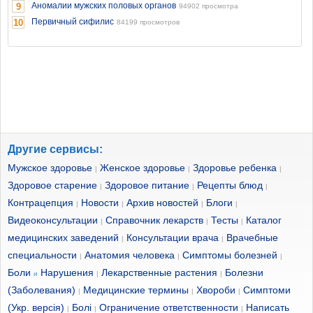
Аномалии мужских половых органов
9
94902 просмотра
Первичный сифилис
10
84199 просмотров
Другие сервисы:
Мужское здоровье
Женское здоровье
Здоровье ребенка
|
|
|
Здоровое старение
Здоровое питание
Рецепты блюд
|
|
|
Контрацепция
Новости
Архив новостей
Блоги
|
|
|
|
Видеоконсультации
Справочник лекарств
Тесты
Каталог
|
|
|
медицинских заведений
Консультации врача
Врачебные
|
|
специальности
Анатомия человека
Симптомы болезней
|
|
|
Боли
Нарушения
Лекарственные растения
Болезни
и
|
|
(Заболевания)
Медицинские термины
Хвороби
Симптоми
|
|
|
(Укр. версія)
Болі
Ограничение ответственности
Написать
|
|
|