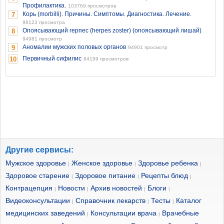
Профилактика.
103769 просмотров
Корь (morbilli). Причины. Симптомы. Диагностика. Лечение.
7
98123 просмотра
Опоясывающий герпес (herpes zoster) (опоясывающий лишай)
8
94981 просмотр
Аномалии мужских половых органов
9
94901 просмотр
Первичный сифилис
10
84199 просмотров
Другие сервисы:
Мужское здоровье
Женское здоровье
Здоровье ребенка
|
|
|
Здоровое старение
Здоровое питание
Рецепты блюд
|
|
|
Контрацепция
Новости
Архив новостей
Блоги
|
|
|
|
Видеоконсультации
Справочник лекарств
Тесты
Каталог
|
|
|
медицинских заведений
Консультации врача
Врачебные
|
|