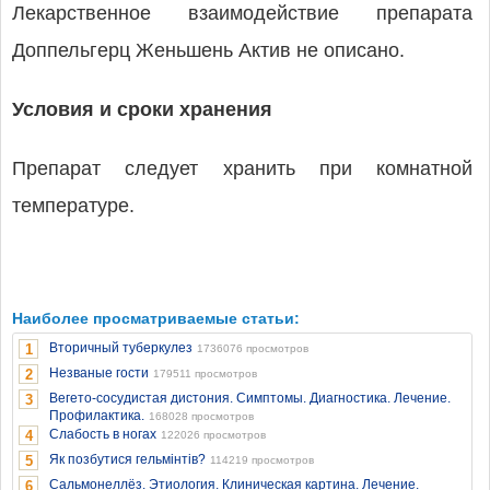
Лекарственное взаимодействие препарата
Доппельгерц Женьшень Актив не описано.
Условия и сроки хранения
Препарат следует хранить при комнатной
температуре.
Наиболее просматриваемые статьи:
Вторичный туберкулез
1
1736076 просмотров
Незваные гости
2
179511 просмотров
Вегето-сосудистая дистония. Симптомы. Диагностика. Лечение.
3
Профилактика.
168028 просмотров
Слабость в ногах
4
122026 просмотров
Як позбутися гельмінтів?
5
114219 просмотров
Сальмонеллёз. Этиология. Клиническая картина. Лечение.
6