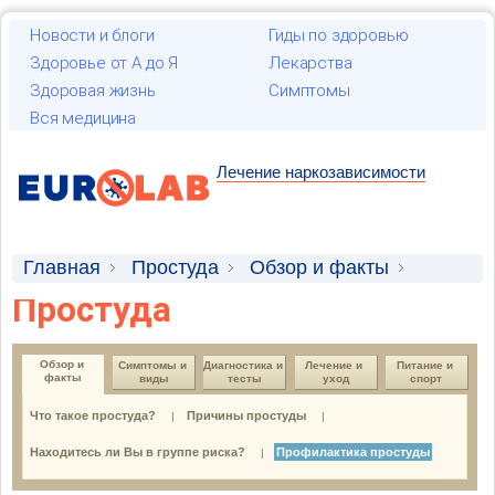
Новости и блоги
Гиды по здоровью
Здоровье от А до Я
Лекарства
Здоровая жизнь
Симптомы
Вся медицина
Лечение наркозависимости
Главная
Простуда
Обзор и факты
Простуда
Профилактика простуды
Обзор и 
Симптомы и 
Диагностика и 
Лечение и 
Питание и 
факты
виды
тесты
уход
спорт
Что такое простуда?
Причины простуды
|
|
Находитесь ли Вы в группе риска?
Профилактика простуды
|