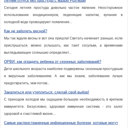
Летний отпуск без простуды с мазью Розтиран
Сегодня летняя простуда довольно частое явление. Неосторожное
использование кондиционеров, леденящие напитки, купание в
холодной воде провоцируют появление...
Как не заболеть весной?
Мы так ждали весны и вот она пришла! Светать начинает раньше, если
прислушаться, можно услышать, как тают сосульки, а временами
выглядывающее солнышко определяет...
ОРВИ: как оградить ребенка от сезонных заболеваний?
Дети школьного возраста наиболее подвержены сезонным простудным
и вирусным заболеваниям. А как мы знаем, заболевание лучше
предотвратить, чем потом...
Закалиться или утеплиться: сделай свой выбор!
С приходом холодов мы ощущаем большую необходимость в крепком
иммунитете. Безусловно, здоровая иммунная система - это залог
здоровой и счастливой жизни....
Самые распространенные инфекционные болезни, которые могут