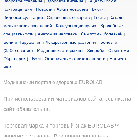
Здоровое старение
Здоровое питание
Рецепты блюд
|
|
|
Контрацепция
Новости
Архив новостей
Блоги
|
|
|
|
Видеоконсультации
Справочник лекарств
Тесты
Каталог
|
|
|
медицинских заведений
Консультации врача
Врачебные
|
|
специальности
Анатомия человека
Симптомы болезней
|
|
|
Боли
Нарушения
Лекарственные растения
Болезни
и
|
|
(Заболевания)
Медицинские термины
Хвороби
Симптоми
|
|
|
(Укр. версія)
Болі
Ограничение ответственности
Написать
|
|
|
нам
Медицинский портал о здоровье EUROLAB.
При использовании материалов сайта, ссылка на
сайт обязательна.
Торговая марка и торговый знак EUROLAB™
зарегистрированы. Все права защищены.