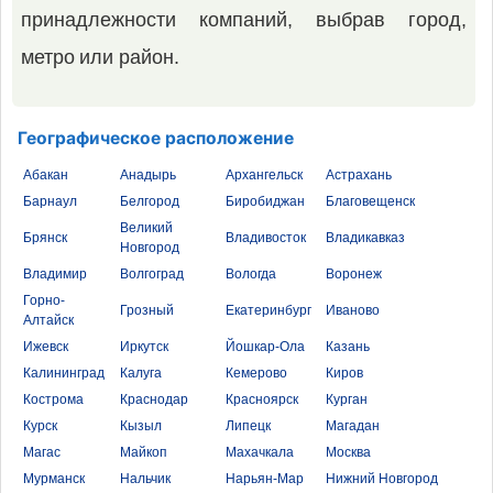
принадлежности компаний, выбрав город,
метро или район.
Географическое расположение
Абакан
Анадырь
Архангельск
Астрахань
Барнаул
Белгород
Биробиджан
Благовещенск
Великий
Брянск
Владивосток
Владикавказ
Новгород
Владимир
Волгоград
Вологда
Воронеж
Горно-
Грозный
Екатеринбург
Иваново
Алтайск
Ижевск
Иркутск
Йошкар-Ола
Казань
Калининград
Калуга
Кемерово
Киров
Кострома
Краснодар
Красноярск
Курган
Курск
Кызыл
Липецк
Магадан
Магас
Майкоп
Махачкала
Москва
Мурманск
Нальчик
Нарьян-Мар
Нижний Новгород