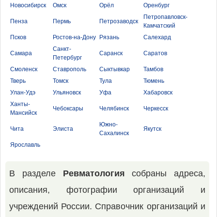
Новосибирск
Омск
Орёл
Оренбург
Петропавловск-
Пенза
Пермь
Петрозаводск
Камчатский
Псков
Ростов-на-Дону
Рязань
Салехард
Санкт-
Самара
Саранск
Саратов
Петербург
Смоленск
Ставрополь
Сыктывкар
Тамбов
Тверь
Томск
Тула
Тюмень
Улан-Удэ
Ульяновск
Уфа
Хабаровск
Ханты-
Чебоксары
Челябинск
Черкесск
Мансийск
Южно-
Чита
Элиста
Якутск
Сахалинск
Ярославль
В разделе
Ревматология
собраны адреса,
описания, фотографии организаций и
учреждений России. Справочник организаций и