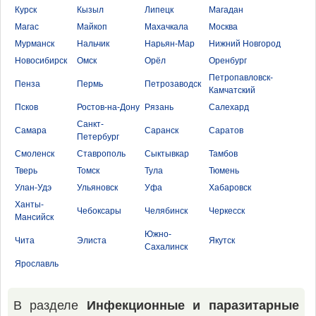
Курск
Кызыл
Липецк
Магадан
Магас
Майкоп
Махачкала
Москва
Мурманск
Нальчик
Нарьян-Мар
Нижний Новгород
Новосибирск
Омск
Орёл
Оренбург
Петропавловск-
Пенза
Пермь
Петрозаводск
Камчатский
Псков
Ростов-на-Дону
Рязань
Салехард
Санкт-
Самара
Саранск
Саратов
Петербург
Смоленск
Ставрополь
Сыктывкар
Тамбов
Тверь
Томск
Тула
Тюмень
Улан-Удэ
Ульяновск
Уфа
Хабаровск
Ханты-
Чебоксары
Челябинск
Черкесск
Мансийск
Южно-
Чита
Элиста
Якутск
Сахалинск
Ярославль
В разделе
Инфекционные и паразитарные