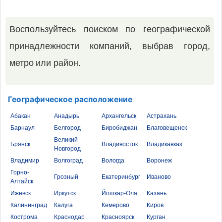
Воспользуйтесь поиском по географической
принадлежности компаний, выбрав город,
метро или район.
Географическое расположение
Абакан
Анадырь
Архангельск
Астрахань
Барнаул
Белгород
Биробиджан
Благовещенск
Великий
Брянск
Владивосток
Владикавказ
Новгород
Владимир
Волгоград
Вологда
Воронеж
Горно-
Грозный
Екатеринбург
Иваново
Алтайск
Ижевск
Иркутск
Йошкар-Ола
Казань
Калининград
Калуга
Кемерово
Киров
Кострома
Краснодар
Красноярск
Курган