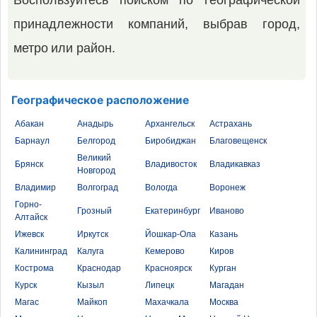
Воспользуйтесь поиском по географической
принадлежности компаний, выбрав город,
метро или район.
Географическое расположение
Абакан
Анадырь
Архангельск
Астрахань
Барнаул
Белгород
Биробиджан
Благовещенск
Великий
Брянск
Владивосток
Владикавказ
Новгород
Владимир
Волгоград
Вологда
Воронеж
Горно-
Грозный
Екатеринбург
Иваново
Алтайск
Ижевск
Иркутск
Йошкар-Ола
Казань
Калининград
Калуга
Кемерово
Киров
Кострома
Краснодар
Красноярск
Курган
Курск
Кызыл
Липецк
Магадан
Магас
Майкоп
Махачкала
Москва