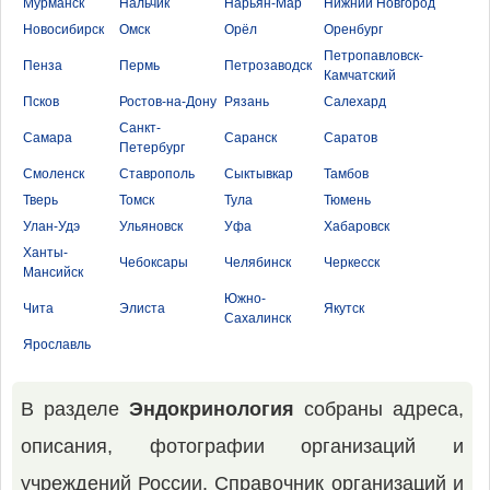
Мурманск
Нальчик
Нарьян-Мар
Нижний Новгород
Новосибирск
Омск
Орёл
Оренбург
Петропавловск-
Пенза
Пермь
Петрозаводск
Камчатский
Псков
Ростов-на-Дону
Рязань
Салехард
Санкт-
Самара
Саранск
Саратов
Петербург
Смоленск
Ставрополь
Сыктывкар
Тамбов
Тверь
Томск
Тула
Тюмень
Улан-Удэ
Ульяновск
Уфа
Хабаровск
Ханты-
Чебоксары
Челябинск
Черкесск
Мансийск
Южно-
Чита
Элиста
Якутск
Сахалинск
Ярославль
В разделе
Эндокринология
собраны адреса,
описания, фотографии организаций и
учреждений России. Справочник организаций и