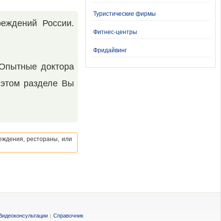
Туристические фирмы
реждений России.
Фитнес-центры
Фридайвинг
 Опытные доктора
 этом разделе Вы
еждения, рестораны, или
Видеоконсультации
Справочник
|