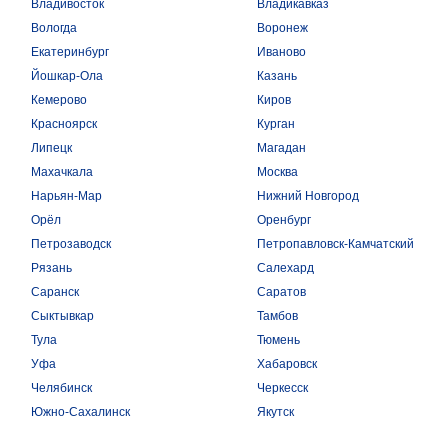
Владивосток
Владикавказ
Вологда
Воронеж
Екатеринбург
Иваново
Йошкар-Ола
Казань
Кемерово
Киров
Красноярск
Курган
Липецк
Магадан
Махачкала
Москва
Нарьян-Мар
Нижний Новгород
Орёл
Оренбург
Петрозаводск
Петропавловск-Камчатский
Рязань
Салехард
Саранск
Саратов
Сыктывкар
Тамбов
Тула
Тюмень
Уфа
Хабаровск
Челябинск
Черкесск
Южно-Сахалинск
Якутск