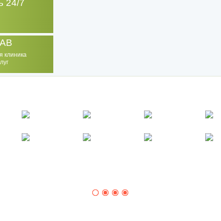
 24/7
AB
я клиника
луг