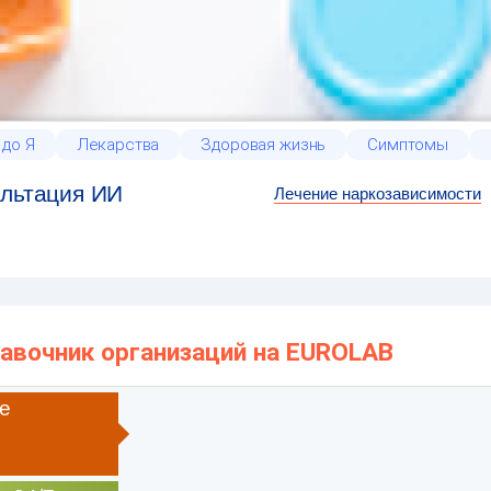
 до Я
Лекарства
Здоровая жизнь
Симптомы
льтация ИИ
Лечение наркозависимости
равочник организаций на EUROLAB
е