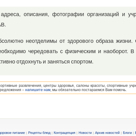
адреса, описания, фотографии организаций и уч
AB.
абсолютно неотделимы от здорового образа жизни.
еобходимо чередовать с физическим и наоборот. В
тивно отдохнуть и заняться спортом.
портивные развлечения, центры здоровья, салоны красоты, спортивные учр
 предложения –
напишите нам
, мы обязательно постараемся Вам помочь.
доровое питание
Рецепты блюд
Контрацепция
Новости
Архив новостей
Блоги
|
|
|
|
|
|