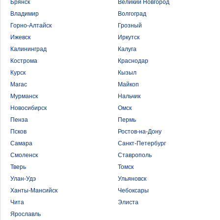
Брянск
Великий Новгород
Владимир
Волгоград
Горно-Алтайск
Грозный
Ижевск
Иркутск
Калининград
Калуга
Кострома
Краснодар
Курск
Кызыл
Магас
Майкоп
Мурманск
Нальчик
Новосибирск
Омск
Пенза
Пермь
Псков
Ростов-на-Дону
Самара
Санкт-Петербург
Смоленск
Ставрополь
Тверь
Томск
Улан-Удэ
Ульяновск
Ханты-Мансийск
Чебоксары
Чита
Элиста
Ярославль