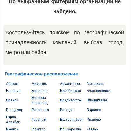
По выбранным критериям организаций не
найдено.
Воспользуйтесь поиском по географической
принадлежности компаний, выбрав город,
метро или район.
Географическое расположение
Абакан
Анадырь
Архангельск
Астрахань
Барнаул
Белгород
Биробиджан
Благовещенск
Великий
Брянск
Владивосток
Владикавказ
Новгород
Владимир
Волгоград
Вологда
Воронеж
Горно-
Грозный
Екатеринбург
Иваново
Алтайск
Ижевск
Иркутск
Йошкар-Ола
Казань