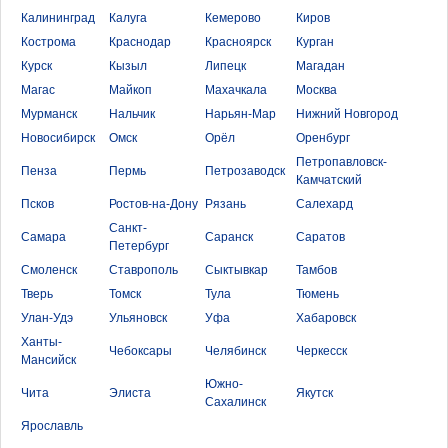
Калининград
Калуга
Кемерово
Киров
Кострома
Краснодар
Красноярск
Курган
Курск
Кызыл
Липецк
Магадан
Магас
Майкоп
Махачкала
Москва
Мурманск
Нальчик
Нарьян-Мар
Нижний Новгород
Новосибирск
Омск
Орёл
Оренбург
Петропавловск-
Пенза
Пермь
Петрозаводск
Камчатский
Псков
Ростов-на-Дону
Рязань
Салехард
Санкт-
Самара
Саранск
Саратов
Петербург
Смоленск
Ставрополь
Сыктывкар
Тамбов
Тверь
Томск
Тула
Тюмень
Улан-Удэ
Ульяновск
Уфа
Хабаровск
Ханты-
Чебоксары
Челябинск
Черкесск
Мансийск
Южно-
Чита
Элиста
Якутск
Сахалинск
Ярославль