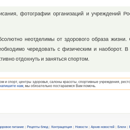
сания, фотографии организаций и учреждений Ро
абсолютно неотделимы от здорового образа жизни.
еобходимо чередовать с физическим и наоборот. В
тивно отдохнуть и заняться спортом.
зм и спорт, центры здоровья, салоны красоты, спортивные учреждения, рест
напишите нам
, мы обязательно постараемся Вам помочь.
доровое питание
Рецепты блюд
Контрацепция
Новости
Архив новостей
Блоги
|
|
|
|
|
|