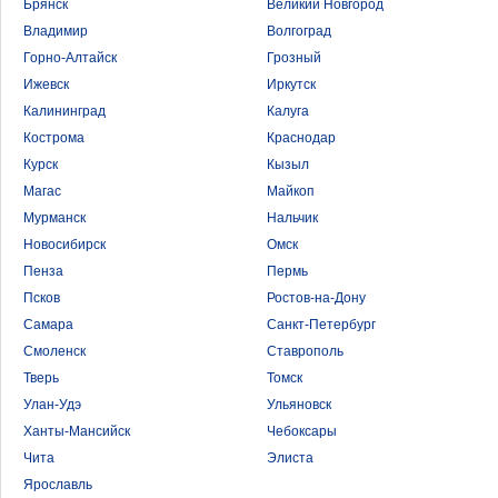
Брянск
Великий Новгород
Владимир
Волгоград
Горно-Алтайск
Грозный
Ижевск
Иркутск
Калининград
Калуга
Кострома
Краснодар
Курск
Кызыл
Магас
Майкоп
Мурманск
Нальчик
Новосибирск
Омск
Пенза
Пермь
Псков
Ростов-на-Дону
Самара
Санкт-Петербург
Смоленск
Ставрополь
Тверь
Томск
Улан-Удэ
Ульяновск
Ханты-Мансийск
Чебоксары
Чита
Элиста
Ярославль