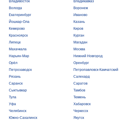
Владивосток
Владикавказ
Вологда
Воронеж
Екатеринбург
Иваново
Йошкар-Ола
Казань
Кемерово
Киров
Красноярск
Курган
Липецк
Магадан
Махачкала
Москва
Нарьян-Мар
Нижний Новгород
Орёл
Оренбург
Петрозаводск
Петропавловск-Камчатский
Рязань
Салехард
Саранск
Саратов
Сыктывкар
Тамбов
Тула
Тюмень
Уфа
Хабаровск
Челябинск
Черкесск
Южно-Сахалинск
Якутск