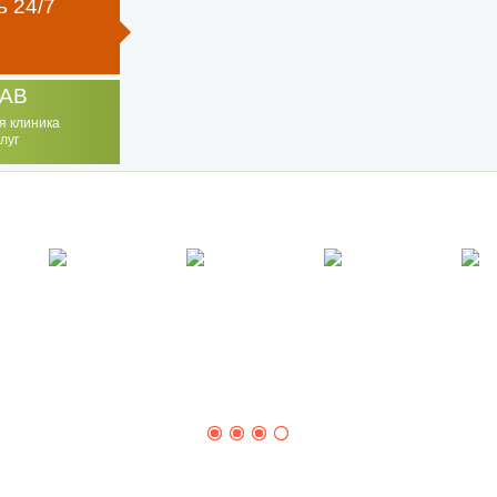
 24/7
AB
я клиника
луг