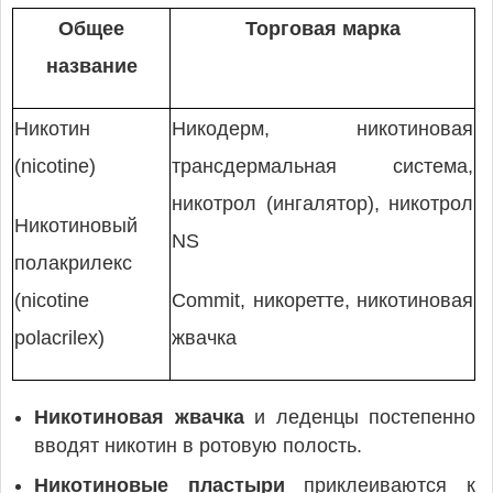
Общее
Торговая марка
название
Никотин
Никодерм, никотиновая
(nicotine)
трансдермальная система,
никотрол (ингалятор), никотрол
Никотиновый
NS
полакрилекс
(nicotine
Commit, никоретте, никотиновая
polacrilex)
жвачка
Никотиновая жвачка
и леденцы постепенно
вводят никотин в ротовую полость.
Никотиновые пластыри
приклеиваются к