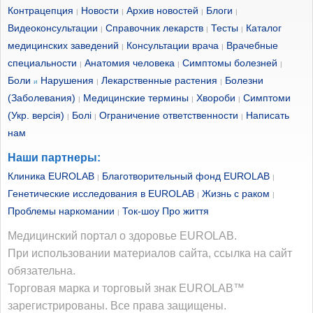
Контрацепция
Новости
Архив новостей
Блоги
|
|
|
|
Видеоконсультации
Справочник лекарств
Тесты
Каталог
|
|
|
медицинских заведений
Консультации врача
Врачебные
|
|
специальности
Анатомия человека
Симптомы болезней
|
|
|
Боли
Нарушения
Лекарственные растения
Болезни
и
|
|
(Заболевания)
Медицинские термины
Хвороби
Симптоми
|
|
|
(Укр. версія)
Болі
Ограничение ответственности
Написать
|
|
|
нам
Наши партнеры:
Клиника EUROLAB
Благотворительный фонд EUROLAB
|
|
Генетические исследования в EUROLAB
Жизнь с раком
|
|
Проблемы наркомании
Ток-шоу Про життя
|
Медицинский портал о здоровье EUROLAB.
При использовании материалов сайта, ссылка на сайт
обязательна.
Торговая марка и торговый знак EUROLAB™
зарегистрированы. Все права защищены.