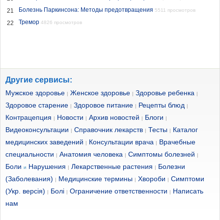
Болезнь Паркинсона: Методы предотвращения
21
5511 просмотров
Тремор
22
4826 просмотров
Другие сервисы:
Мужское здоровье
Женское здоровье
Здоровье ребенка
|
|
|
Здоровое старение
Здоровое питание
Рецепты блюд
|
|
|
Контрацепция
Новости
Архив новостей
Блоги
|
|
|
|
Видеоконсультации
Справочник лекарств
Тесты
Каталог
|
|
|
медицинских заведений
Консультации врача
Врачебные
|
|
специальности
Анатомия человека
Симптомы болезней
|
|
|
Боли
Нарушения
Лекарственные растения
Болезни
и
|
|
(Заболевания)
Медицинские термины
Хвороби
Симптоми
|
|
|
(Укр. версія)
Болі
Ограничение ответственности
Написать
|
|
|
нам