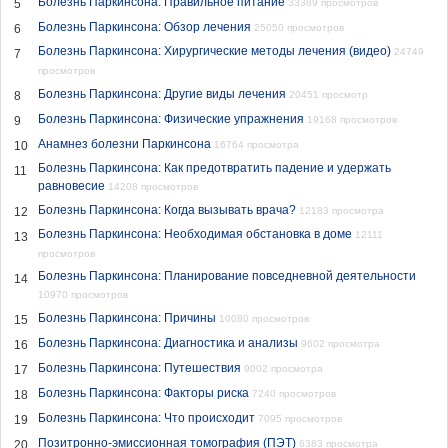
Болезнь Паркинсона: Правильное питание
5
33389 просмотров
Болезнь Паркинсона: Обзор лечения
6
25050 просмотров
Болезнь Паркинсона: Хирургические методы лечения (видео)
24749
7
просмотров
Болезнь Паркинсона: Другие виды лечения
8
20451 просмотр
Болезнь Паркинсона: Физические упражнения
9
19168 просмотров
Анамнез болезни Паркинсона
10
16764 просмотра
Болезнь Паркинсона: Как предотвратить падение и удержать
11
равновесие
14208 просмотров
Болезнь Паркинсона: Когда вызывать врача?
12
12183 просмотра
Болезнь Паркинсона: Необходимая обстановка в доме
12111
13
просмотров
Болезнь Паркинсона: Планирование повседневной деятельности
14
10970 просмотров
Болезнь Паркинсона: Причины
15
10080 просмотров
Болезнь Паркинсона: Диагностика и анализы
16
9602 просмотра
Болезнь Паркинсона: Путешествия
17
9002 просмотра
Болезнь Паркинсона: Факторы риска
18
7240 просмотров
Болезнь Паркинсона: Что происходит
19
7095 просмотров
Позитронно-эмиссионная томография (ПЭТ)
20
6383 просмотра