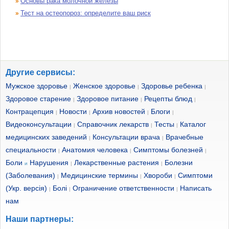
Основы рака молочной железы
»
Тест на остеопороз: определите ваш риск
»
Другие сервисы:
Мужское здоровье
Женское здоровье
Здоровье ребенка
|
|
|
Здоровое старение
Здоровое питание
Рецепты блюд
|
|
|
Контрацепция
Новости
Архив новостей
Блоги
|
|
|
|
Видеоконсультации
Справочник лекарств
Тесты
Каталог
|
|
|
медицинских заведений
Консультации врача
Врачебные
|
|
специальности
Анатомия человека
Симптомы болезней
|
|
|
Боли
Нарушения
Лекарственные растения
Болезни
и
|
|
(Заболевания)
Медицинские термины
Хвороби
Симптоми
|
|
|
(Укр. версія)
Болі
Ограничение ответственности
Написать
|
|
|
нам
Наши партнеры: