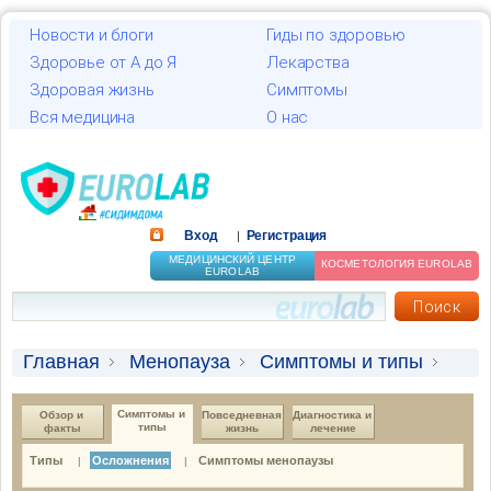
Новости и блоги
Гиды по здоровью
Здоровье от А до Я
Лекарства
Здоровая жизнь
Симптомы
Вся медицина
О нас
Вход
Регистрация
|
МЕДИЦИНСКИЙ ЦЕНТР
КОСМЕТОЛОГИЯ EUROLAB
EUROLAB
Главная
Менопауза
Симптомы и типы
Осложнения
Симптомы и 
Обзор и 
Повседневная 
Диагностика и 
типы
факты
жизнь
лечение
Типы
Осложнения
Симптомы менопаузы
|
|