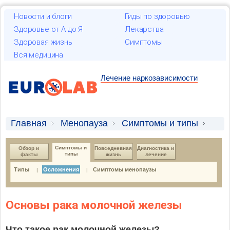
Новости и блоги
Гиды по здоровью
Здоровье от А до Я
Лекарства
Здоровая жизнь
Симптомы
Вся медицина
Лечение наркозависимости
Главная
Менопауза
Симптомы и типы
Осложнения
Симптомы и 
Обзор и 
Повседневная 
Диагностика и 
типы
факты
жизнь
лечение
Типы
Осложнения
Симптомы менопаузы
|
|
Основы рака молочной железы
Что такое рак молочной железы?