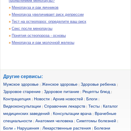
проявлением менопаузы?
Менопауза и рак яичников
»
Менопауза увеличивает риск депрессии
»
Тест на остеопороз: определите ваш риск
»
Секс после менопаузы
»
Понятия остеопороза - основы
»
Менопауза и рак молочной железы
»
Другие сервисы:
Мужское здоровье
Женское здоровье
Здоровье ребенка
|
|
|
Здоровое старение
Здоровое питание
Рецепты блюд
|
|
|
Контрацепция
Новости
Архив новостей
Блоги
|
|
|
|
Видеоконсультации
Справочник лекарств
Тесты
Каталог
|
|
|
медицинских заведений
Консультации врача
Врачебные
|
|
специальности
Анатомия человека
Симптомы болезней
|
|
|
Боли
Нарушения
Лекарственные растения
Болезни
и
|
|