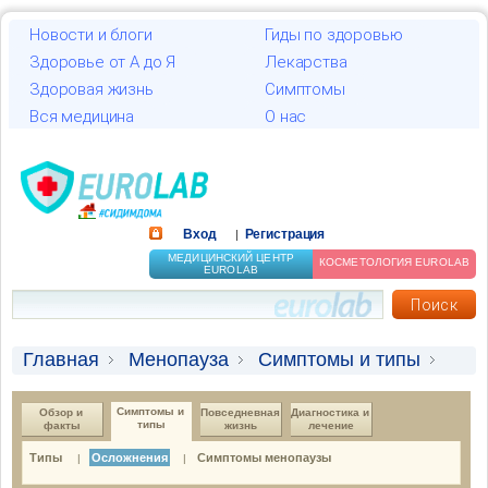
Новости и блоги
Гиды по здоровью
Здоровье от А до Я
Лекарства
Здоровая жизнь
Симптомы
Вся медицина
О нас
Вход
Регистрация
|
МЕДИЦИНСКИЙ ЦЕНТР
КОСМЕТОЛОГИЯ EUROLAB
EUROLAB
Главная
Менопауза
Симптомы и типы
Осложнения
Симптомы и 
Обзор и 
Повседневная 
Диагностика и 
типы
факты
жизнь
лечение
Типы
Осложнения
Симптомы менопаузы
|
|