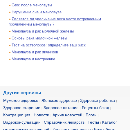
Секс после менопаузы
»
Нарушение сна и менопауза
»
Является ли увеличение веса часто встречаемым
»
проявлением менопаузы?
Менопауза и рак молочной железы
»
Основы рака молочной железы
»
Тест на остеопороз: определите ваш риск
»
Менопауза и рак яичников
»
Менопауза и настроение
»
Другие сервисы:
Мужское здоровье
Женское здоровье
Здоровье ребенка
|
|
|
Здоровое старение
Здоровое питание
Рецепты блюд
|
|
|
Контрацепция
Новости
Архив новостей
Блоги
|
|
|
|
Видеоконсультации
Справочник лекарств
Тесты
Каталог
|
|
|
медицинских заведений
Консультации врача
Врачебные
|
|