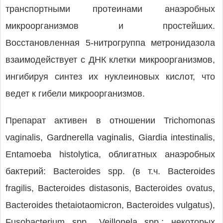
транспортными протеинами анаэробных
микроорганизмов и простейших.
Восстановленная 5-нитрогруппа метронидазола
взаимодействует с ДНК клетки микроорганизмов,
ингибируя синтез их нуклеиновых кислот, что
ведет к гибели микроорганизмов.
Препарат активен в отношении Trichomonas
vaginalis, Gardnerella vaginalis, Giardia intestinalis,
Entamoeba histolytica, облигатных анаэробных
бактерий: Bacteroides spp. (в т.ч. Bacteroides
fragilis, Bacteroides distasonis, Bacteroides ovatus,
Bacteroides thetaiotaomicron, Bacteroides vulgatus),
Fusobacterium spp., Veillonela spp.; некоторых