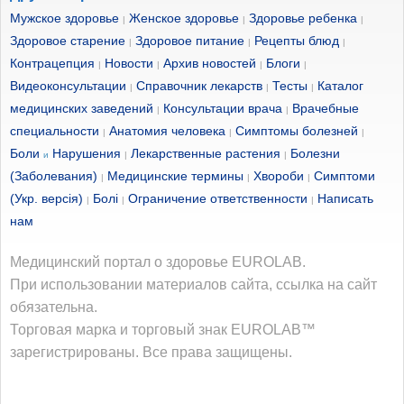
Мужское здоровье
Женское здоровье
Здоровье ребенка
|
|
|
Здоровое старение
Здоровое питание
Рецепты блюд
|
|
|
Контрацепция
Новости
Архив новостей
Блоги
|
|
|
|
Видеоконсультации
Справочник лекарств
Тесты
Каталог
|
|
|
медицинских заведений
Консультации врача
Врачебные
|
|
специальности
Анатомия человека
Симптомы болезней
|
|
|
Боли
Нарушения
Лекарственные растения
Болезни
и
|
|
(Заболевания)
Медицинские термины
Хвороби
Симптоми
|
|
|
(Укр. версія)
Болі
Ограничение ответственности
Написать
|
|
|
нам
Медицинский портал о здоровье EUROLAB.
При использовании материалов сайта, ссылка на сайт
обязательна.
Торговая марка и торговый знак EUROLAB™
зарегистрированы. Все права защищены.