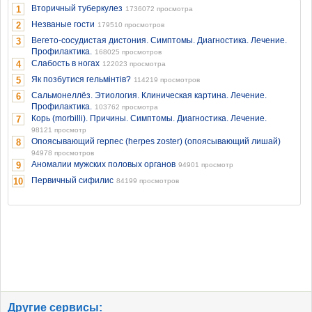
Вторичный туберкулез
1
1736072 просмотра
Незваные гости
2
179510 просмотров
Вегето-сосудистая дистония. Симптомы. Диагностика. Лечение.
3
Профилактика.
168025 просмотров
Слабость в ногах
4
122023 просмотра
Як позбутися гельмінтів?
5
114219 просмотров
Сальмонеллёз. Этиология. Клиническая картина. Лечение.
6
Профилактика.
103762 просмотра
Корь (morbilli). Причины. Симптомы. Диагностика. Лечение.
7
98121 просмотр
Опоясывающий герпес (herpes zoster) (опоясывающий лишай)
8
94978 просмотров
Аномалии мужских половых органов
9
94901 просмотр
Первичный сифилис
10
84199 просмотров
Другие сервисы: