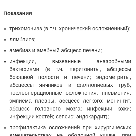
Показания
трихомониаз (в т.ч. хронический осложненный);
лямблиоз;
амебиаз и амебный абсцесс печени;
инфекции, вызванные анаэробными
бактериями (в т.ч. перитониты, абсцессы
брюшной полости и печени; эндометриты,
абсцессы яичников и фаллопиевых труб,
послеоперационные осложнения; пневмония,
эмпиема плевры, абсцесс легкого; менингит,
абсцесс головного мозга; инфекции кожи;
инфекции костей; сепсис; эндокардит);
профилактика осложнений при хирургических
вмешательствах на ободочной кишке, при