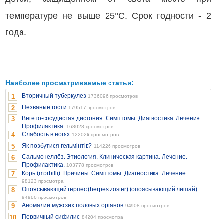
температуре не выше 25°С. Срок годности - 2
года.
Наиболее просматриваемые статьи:
Вторичный туберкулез
1
1736096 просмотров
Незваные гости
2
179517 просмотров
Вегето-сосудистая дистония. Симптомы. Диагностика. Лечение.
3
Профилактика.
168028 просмотров
Слабость в ногах
4
122026 просмотров
Як позбутися гельмінтів?
5
114226 просмотров
Сальмонеллёз. Этиология. Клиническая картина. Лечение.
6
Профилактика.
103778 просмотров
Корь (morbilli). Причины. Симптомы. Диагностика. Лечение.
7
98123 просмотра
Опоясывающий герпес (herpes zoster) (опоясывающий лишай)
8
94986 просмотров
Аномалии мужских половых органов
9
94908 просмотров
Первичный сифилис
10
84204 просмотра