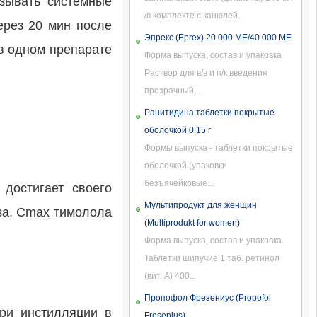
ызывать системные
/в комплекте с канюлей.
ерез 20 мин после
Эпрекс (Eprex) 20 000 МЕ/40 000 МЕ
 в одном препарате
Форма выпуска, состав и упаковка
Раствор для в/в и п/к введения
прозрачный,...
Ранитидина таблетки покрытые
оболочкой 0.15 г
Формы выпуска - таблетки покрытые
оболочкой (упаковки
безъячейковые...
достигает своего
Мультипродукт для женщин
аза. Сmax тимолола
(Multiprodukt for women)
Форма выпуска, состав и упаковка
Таблетки шипучие 1 таб. ретинол
(вит. А) 400...
Пропофол Фрезениус (Propofol
При инстилляции в
Fresenius)