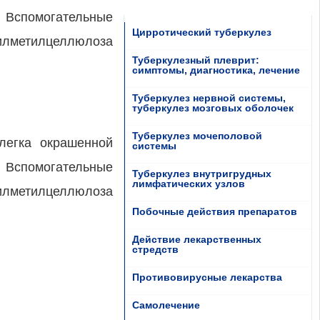
 Вспомогательные
Цирротический туберкулез
пилметилцеллюлоза
Туберкулезный плеврит:
симптомы, диагностика, лечение
Туберкулез нервной системы,
туберкулез мозговых оболочек
Туберкулез мочеполовой
легка окрашенной
системы
 Вспомогательные
Туберкулез внутригрудных
лимфатических узлов
илметилцеллюлоза
Побочные действия препаратов
Действие лекарственных
стредств
Противовирусные лекарства
Самолечение