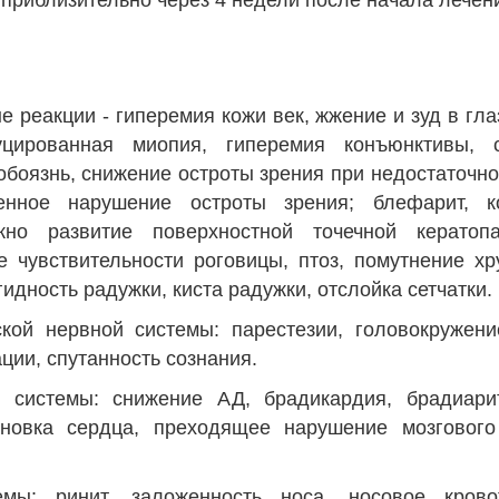
приблизительно через 4 недели после начала лечен
 реакции - гиперемия кожи век, жжение и зуд в глаз
цированная миопия, гиперемия конъюнктивы, с
обоязнь, снижение остроты зрения при недостаточно
менное нарушение остроты зрения; блефарит, к
но развитие поверхностной точечной кератоп
е чувствительности роговицы, птоз, помутнение хр
гидность радужки, киста радужки, отслойка сетчатки.
ой нервной системы: парестезии, головокружение
ции, спутанность сознания.
й системы: снижение АД, брадикардия, брадиарит
тановка сердца, преходящее нарушение мозгового
мы: ринит, заложенность носа, носовое крово