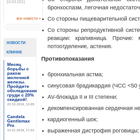
10.03.2011
бронхоспазм, легочная недостаточ
Со стороны пищеварительной систе
все новости »
Со стороны репродуктивной сист
реакции: крапивница. Прочие:
НОВОСТИ
потоотделение, астения.
КЛИНИК
Противопоказания
Месяц
борьбы с
раком
бронхиальная астма;
молочной
железы.
синусовая брадикардия (ЧСС <50 у
Пройдите
обследование
груди с 20%
AV-блокада II и III степени;
скидкой!
,
22.10.2018, 13:05
декомпенсированная сердечная не
Candela
кардиогенный шок;
Gentlemax
Pro
,
выраженная дистрофия роговицы;
15.01.2018, 17:22