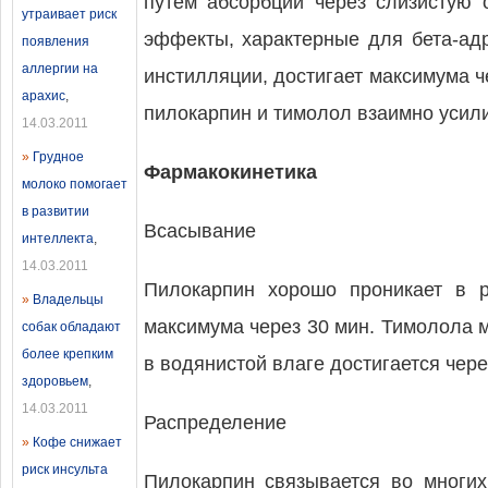
путем абсорбции через слизистую 
утраивает риск
эффекты, характерные для бета-ад
появления
аллергии на
инстилляции, достигает максимума ч
арахис
,
пилокарпин и тимолол взаимно усили
14.03.2011
»
Грудное
Фармакокинетика
молоко помогает
в развитии
Всасывание
интеллекта
,
14.03.2011
Пилокарпин хорошо проникает в р
»
Владельцы
максимума через 30 мин. Тимолола м
собак обладают
более крепким
в водянистой влаге достигается через
здоровьем
,
14.03.2011
Распределение
»
Кофе снижает
риск инсульта
Пилокарпин связывается во многих