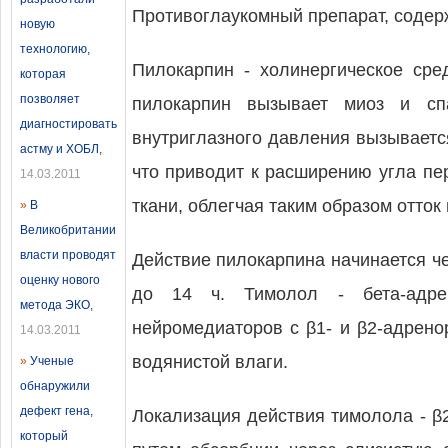
Противоглаукомный препарат, содер
новую
технологию,
Пилокарпин - холинергическое сре
которая
позволяет
пилокарпин вызывает миоз и спа
диагностировать
внутриглазного давления вызывает
астму и ХОБЛ
,
что приводит к расширению угла пе
14.03.2011
ткани, облегчая таким образом отток
»
В
Великобритании
власти проводят
Действие пилокарпина начинается че
оценку нового
до 14 ч. Тимолол - бета-адрен
метода ЭКО
,
нейромедиаторов с β1- и β2-адрен
14.03.2011
водянистой влаги.
»
Ученые
обнаружили
дефект гена,
Локализация действия тимолола - β
который