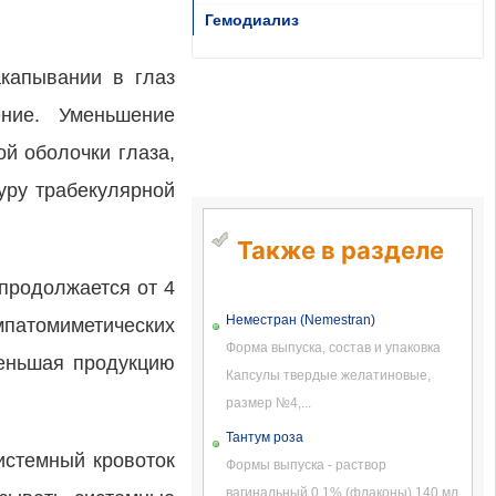
Гемодиализ
акапывании в глаз
ение. Уменьшение
й оболочки глаза,
уру трабекулярной
Также в разделе
 продолжается от 4
Неместран (Nemestran)
атомиметических
Форма выпуска, состав и упаковка
меньшая продукцию
Капсулы твердые желатиновые,
размер №4,...
Тантум роза
истемный кровоток
Формы выпуска - раствор
вагинальный 0.1% (флаконы) 140 мл