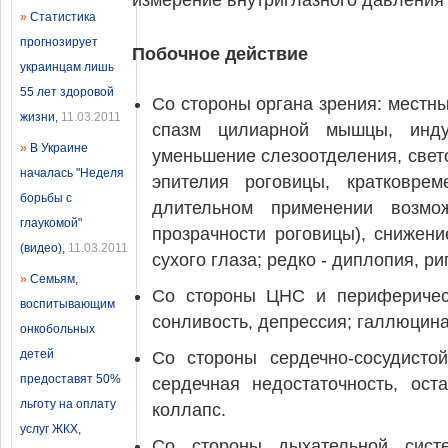
измерение внутриглазного давления 
»
Статистика
прогнозирует
Побочное действие
украинцам лишь
55 лет здоровой
Со стороны органа зрения: местные
жизни
,
11.03.2011
спазм цилиарной мышцы, инду
»
В Украине
уменьшение слезоотделения, свет
началась "Неделя
эпителия роговицы, кратковре
борьбы с
длительном применении возмож
глаукомой"
прозрачности роговицы), снижени
(видео)
,
11.03.2011
сухого глаза; редко - диплопия, ри
»
Семьям,
Со стороны ЦНС и периферическ
воспитывающим
сонливость, депрессия; галлюцина
онкобольных
детей
Со стороны сердечно-сосудисто
предоставят 50%
сердечная недостаточность, ос
льготу на оплату
коллапс.
услуг ЖКХ
,
Со стороны дыхательной систе