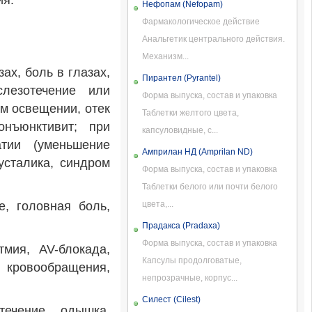
ия.
Нефопам (Nefopam)
Фармакологическое действие
Анальгетик центрального действия.
Механизм...
ах, боль в глазах,
Пирантел (Pyrantel)
лезотечение или
Форма выпуска, состав и упаковка
м освещении, отек
Таблетки желтого цвета,
онъюнктивит; при
капсуловидные, с...
атии (уменьшение
Амприлан НД (Amprilan ND)
усталика, синдром
Форма выпуска, состав и упаковка
Таблетки белого или почти белого
, головная боль,
цвета,...
Прадакса (Pradaxa)
Форма выпуска, состав и упаковка
мия, AV-блокада,
Капсулы продолговатые,
 кровообращения,
непрозрачные, корпус...
Силест (Cilest)
течение, одышка,