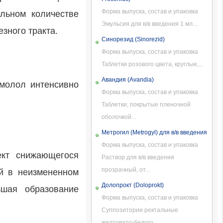
Форма выпуска, состав и упаковка
льном количестве
Эмульсия для в/в введения 1 мл...
зного тракта.
Синорезид (Sinorezid)
Форма выпуска, состав и упаковка
Таблетки розового цвета, круглые,...
Авандия (Avandia)
имолол интенсивно
Форма выпуска, состав и упаковка
Таблетки, покрытые пленочной
оболочкой...
Метрогил (Metrogyl) для в/в введения
Форма выпуска, состав и упаковка
ект снижающегося
Раствор для в/в введения
прозрачный, от...
ой в неизмененном
Долопрокт (Doloprokt)
ьшая образование
Форма выпуска, состав и упаковка
Суппозитории ректальные
желтовато-белого...