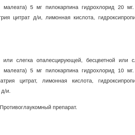
 малеата) 5 мг пилокарпина гидрохлорид 20 мг.
трия цитрат д/и, лимонная кислота, гидроксипро
 или слегка опалесцирующей, бесцветной или с
 малеата) 5 мг пилокарпина гидрохлорид 10 мг.
атрия цитрат, лимонная кислота, гидроксипроп
д/и.
 Противоглаукомный препарат.