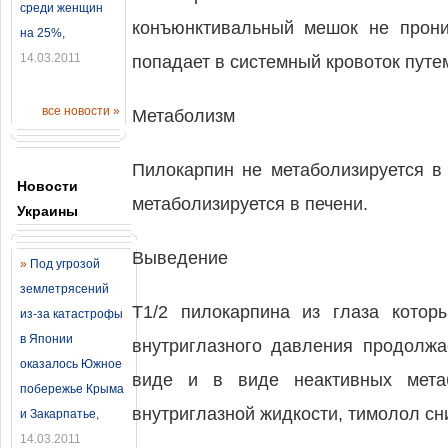
среди женщин
конъюнктивальный мешок не прони
на 25%
,
14.03.2011
попадает в системный кровоток путем
все новости »
Метаболизм
Пилокарпин не метаболизируется в
Новости
метаболизируется в печени.
Украины
Выведение
»
Под угрозой
землетрясений
T1/2 пилокарпина из глаза кото
из-за катастрофы
в Японии
внутриглазного давления продолжа
оказалось Южное
виде и в виде неактивных метаб
побережье Крыма
внутриглазной жидкости, тимолол сн
и Закарпатье
,
14.03.2011