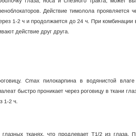
оболочку глаза, носа и слезного тракта, может в
реноблокаторов. Действие тимолола проявляется ч
ерез 1-2 ч и продолжается до 24 ч. При комбинации
вают действие друг друга.
оговицу. Сmax пилокарпина в водянистой влаге 
алеат быстро проникает через роговицу в ткани гл
 1-2 ч.
 глазных тканях, что продлевает T1/2 из глаза. 