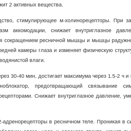
жит 2 активных вещества.
дство, стимулирующее м-холинорецепторы. При з
зм аккомодации, снижает внутриглазное давл
ся сокращением ресничной мышцы и мышцы радужно
редней камеры глаза и изменяет физическую структ
 водянистой влаги.
рез 30-40 мин, достигает максимума через 1.5-2 ч и
облокатор, предотвращающий связывание симп
орецепторами. Снижает внутриглазное давление, у
2-адренорецепторы в ресничном теле. Проникая в с