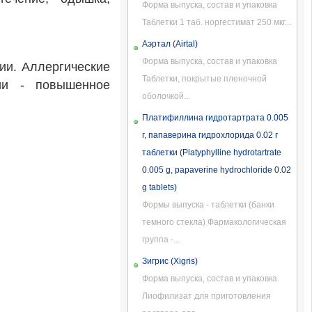
Форма выпуска, состав и упаковка
Таблетки 1 таб. норгестимат 250 мкг...
Аэртал (Airtal)
Форма выпуска, состав и упаковка
ии. Аллергические
Таблетки, покрытые пленочной
нии - повышенное
оболочкой...
Платифиллина гидротартрата 0.005
г, папаверина гидрохлорида 0.02 г
таблетки (Platyphylline hydrotartrate
0.005 g, papaverine hydrochloride 0.02
g tablets)
Формы выпуска - таблетки (банки
темного стекла) Фармакологическая
группа -...
Зигрис (Xigris)
Форма выпуска, состав и упаковка
Лиофилизат для приготовления