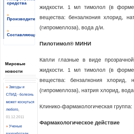
средства
жидкости. 1 мл тимолол (в форме
вещества: бензалкония хлорид, на
Производители
(гипромеллоза), вода д/и.
Составляющие
Пилотимол® МИНИ
Капли глазные в виде прозрачной
Мировые
жидкости. 1 мл тимолол (в форме
новости
вещества: бензалкония хлорид, н
»
Звезды и
(гипромеллоза), натрия хлорид, вода 
СПИД - болезнь
может коснуться
Клинико-фармакологическая группа:
любого
,
01.12.2011
Фармакологическое действие
»
Ученые
разработали