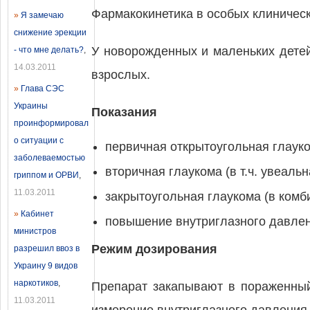
Фармакокинетика в особых клиническ
»
Я замечаю
снижение эрекции
У новорожденных и маленьких дете
- что мне делать?
,
14.03.2011
взрослых.
»
Глава СЭС
Украины
Показания
проинформировал
о ситуации с
первичная открытоугольная глауко
заболеваемостью
вторичная глаукома (в т.ч. увеаль
гриппом и ОРВИ
,
11.03.2011
закрытоугольная глаукома (в комб
»
Кабинет
повышение внутриглазного давлен
министров
Режим дозирования
разрешил ввоз в
Украину 9 видов
наркотиков
,
Препарат закапывают в пораженный 
11.03.2011