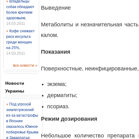
»
Владельцы
собак обладают
Выведение
более крепким
здоровьем
,
14.03.2011
Метаболиты и незначительная часть
»
Кофе снижает
калом.
риск инсульта
среди женщин
на 25%
,
Показания
14.03.2011
все новости »
Поверхностные, неинфицированные, 
Новости
экзема;
Украины
дерматиты;
»
Под угрозой
псориаз.
землетрясений
из-за катастрофы
Режим дозирования
в Японии
оказалось Южное
побережье Крыма
Небольшое количество препарата 
и Закарпатье
,