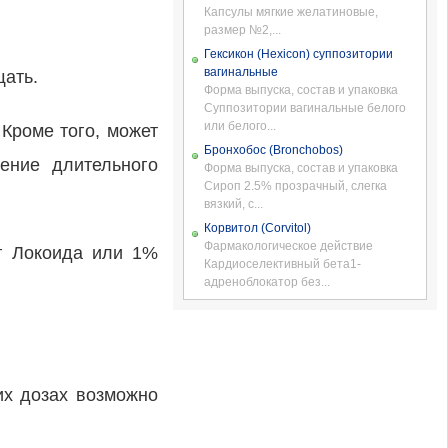
Капсулы мягкие желатиновые,
размер №2,...
Гексикон (Hexicon) суппозитории
вагинальные
щать.
Форма выпуска, состав и упаковка
Суппозитории вагинальные белого
или белого...
Кроме того, может
Бронхобос (Bronchobos)
ение длительного
Форма выпуска, состав и упаковка
Сироп 2.5% прозрачный, слегка
вязкий, с...
Корвитол (Corvitol)
Фармакологическое действие
 г Локоида или 1%
Кардиоселективный бета1-
адреноблокатор без...
их дозах возможно