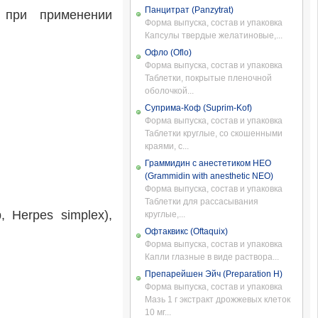
Панцитрат (Panzytrat)
 при применении
Форма выпуска, состав и упаковка
Капсулы твердые желатиновые,...
Офло (Oflo)
Форма выпуска, состав и упаковка
Таблетки, покрытые пленочной
оболочкой...
Суприма-Коф (Suprim-Kof)
Форма выпуска, состав и упаковка
Таблетки круглые, со скошенными
краями, с...
Граммидин с анестетиком НЕО
(Grammidin with anesthetic NEO)
Форма выпуска, состав и упаковка
Таблетки для рассасывания
 Herpes simplex),
круглые,...
Офтаквикс (Oftaquix)
Форма выпуска, состав и упаковка
Капли глазные в виде раствора...
Препарейшен Эйч (Preparation H)
Форма выпуска, состав и упаковка
Мазь 1 г экстракт дрожжевых клеток
10 мг...