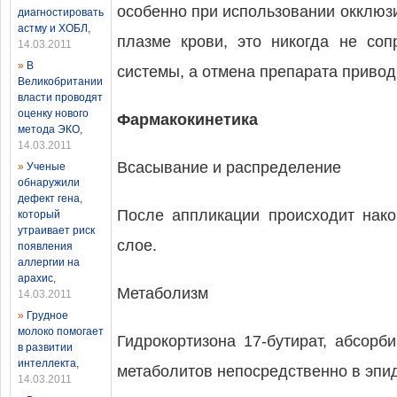
особенно при использовании окклюз
диагностировать
астму и ХОБЛ
,
плазме крови, это никогда не соп
14.03.2011
»
В
системы, а отмена препарата привод
Великобритании
власти проводят
оценку нового
Фармакокинетика
метода ЭКО
,
14.03.2011
Всасывание и распределение
»
Ученые
обнаружили
дефект гена,
После аппликации происходит нако
который
утраивает риск
слое.
появления
аллергии на
арахис
,
Метаболизм
14.03.2011
»
Грудное
молоко помогает
Гидрокортизона 17-бутират, абсорб
в развитии
интеллекта
,
метаболитов непосредственно в эпид
14.03.2011