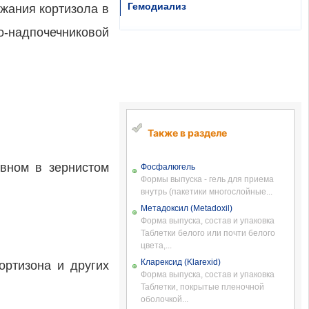
Гемодиализ
жания кортизола в
о-надпочечниковой
Также в разделе
овном в зернистом
Фосфалюгель
Формы выпуска - гель для приема
внутрь (пакетики многослойные...
Метадоксил (Metadoxil)
Форма выпуска, состав и упаковка
Таблетки белого или почти белого
цвета,...
Кларексид (Klarexid)
ортизона и других
Форма выпуска, состав и упаковка
Таблетки, покрытые пленочной
оболочкой...