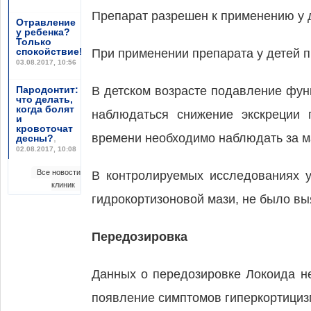
Препарат разрешен к применению у д
Отравление
у ребенка?
Только
спокойствие!
,
При применении препарата у детей 
03.08.2017, 10:56
Пародонтит:
В детском возрасте подавление фун
что делать,
когда болят
наблюдаться снижение экскреции 
и
кровоточат
времени необходимо наблюдать за ма
десны?
,
02.08.2017, 10:08
Все новости
В контролируемых исследованиях у
клиник
гидрокортизоновой мази, не было в
Передозировка
Данных о передозировке Локоида н
появление симптомов гиперкортициз