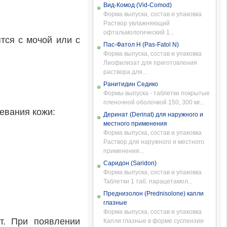
Вид-Комод (Vid-Comod)
Форма выпуска, состав и упаковка
Раствор увлажняющий
офтальмологический 1...
тся с мочой или с
Пас-Фатол Н (Pas-Fatol N)
Форма выпуска, состав и упаковка
Лиофилизат для приготовления
раствора для...
Ранитидин Седико
Формы выпуска - таблетки покрытые
пленочной оболочкой 150, 300 мг...
евания кожи:
Деринат (Derinat) для наружного и
местного применения
Форма выпуска, состав и упаковка
Раствор для наружного и местного
применения...
Саридон (Saridon)
Форма выпуска, состав и упаковка
Таблетки 1 таб. парацетамол...
Преднизолон (Prednisolone) капли
глазные
Форма выпуска, состав и упаковка
т. При появлении
Капли глазные в форме суспензии