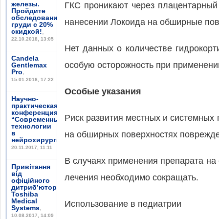
железы.
ГКС проникают через плацентарный
Пройдите
обследование
нанесении Локоида на обширные пов
груди с 20%
скидкой!
,
22.10.2018, 13:05
Нет данных о количестве гидрокор
Candela
особую осторожность при применени
Gentlemax
Pro
,
15.01.2018, 17:22
Особые указания
Научно-
практическая
конференция
Риск развития местных и системных
“Современные
технологии
в
на обширных поверхностях поврежде
нейрохирургии”
,
20.11.2017, 11:11
В случаях применения препарата на
Привітання
від
лечения необходимо сокращать.
офіційного
дитриб’ютора
Toshiba
Medical
Использование в педиатрии
Systems
,
10.08.2017, 14:09