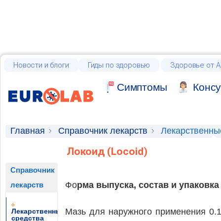
Новости и блоги
Гиды по здоровью
Здоровье от А
Cимптомы
Консу
Главная
Справочник лекарств
Лекарственны
Локоид (Locoid)
Справочник
Фо
рма выпуска, состав и упаковка
лекарств
Мазь для наружного применения 0.1
Лекарственные
средства