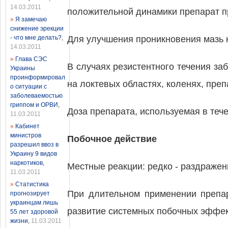
14.03.2011
положительной динамики препарат пр
»
Я замечаю
снижение эрекции
- что мне делать?
,
Для улучшения проникновения мазь
14.03.2011
»
Глава СЭС
В случаях резистентного течения з
Украины
проинформировал
на локтевых областях, коленях, пре
о ситуации с
заболеваемостью
гриппом и ОРВИ
,
Доза препарата, используемая в теч
11.03.2011
»
Кабинет
министров
Побочное действие
разрешил ввоз в
Украину 9 видов
наркотиков
,
Местные реакции: редко - раздражен
11.03.2011
»
Статистика
При длительном применении препа
прогнозирует
украинцам лишь
развитие системных побочных эффек
55 лет здоровой
жизни
,
11.03.2011