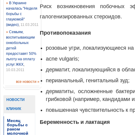
»
В Украине
Риск возникновения побочных 
началась "Неделя
борьбы с
галогенизированных стероидов.
глаукомой"
(видео)
,
11.03.2011
»
Семьям,
Противопоказания
воспитывающим
онкобольных
розовые угри, локализующиеся на
детей
предоставят 50%
acne vulgaris;
льготу на оплату
услуг ЖКХ
,
дерматит, локализующийся в облас
10.03.2011
перианальный, генитальный зуд;
все новости »
дерматиты, осложненные бактериа
грибковой (например, кандидами 
НОВОСТИ
КЛИНИК
повышенная чувствительность к пр
Месяц
Беременность и лактация
борьбы с
раком
молочной