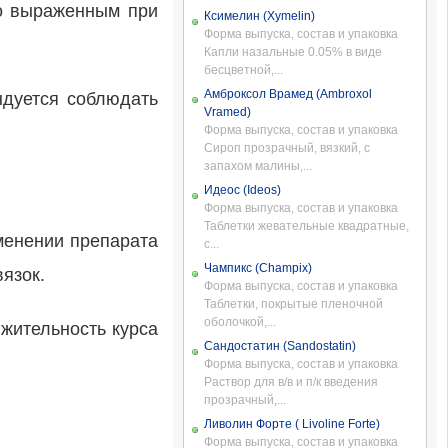
но выраженным при
Ксимелин (Xymelin)
Форма выпуска, состав и упаковка
Капли назальные 0.05% в виде
бесцветной,...
Амброксол Врамед (Ambroxol
ндуется соблюдать
Vramed)
Форма выпуска, состав и упаковка
Сироп прозрачный, вязкий, с
запахом малины,...
Идеос (Ideos)
Форма выпуска, состав и упаковка
Таблетки жевательные квадратные,
менении препарата
с...
Чампикс (Champix)
язок.
Форма выпуска, состав и упаковка
Таблетки, покрытые пленочной
оболочкой,...
жительность курса
Сандостатин (Sandostatin)
Форма выпуска, состав и упаковка
Раствор для в/в и п/к введения
прозрачный,...
Ливолин Форте ( Livoline Forte)
Форма выпуска, состав и упаковка