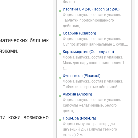
белого...
Изоптин СР 240 (Isoptin SR 240)
Форма выпуска, состав и упаковка
Таблетки пролонгированного
действия,...
Осарбон (Osarbon)
Форма выпуска, состав и упаковка
иатических бляшек
Суппозитории вагинальные 1 супп....
язками.
Кортомицетин (Cortomycetin)
Форма выпуска, состав и упаковка
Мазь для наружного применения 1
г...
Флюанксол (Fluanxol)
Форма выпуска, состав и упаковка
Таблетки, покрытые оболочкой...
Амосин (Amosin)
Форма выпуска, состав и упаковка
Капсулы желатиновые, белого
цвета,...
ти кожи возможно
Нош-Бра (Nos-Bra)
Формы выпуска - раствор для
инъекций 2% (ампулы темного
стекла) 2 мл...