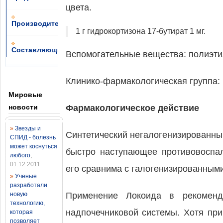
цвета.
Производители
1 г гидрокортизона 17-бутират 1 мг.
Составляющие
Вспомогательные вещества: полиэти
Клинико-фармакологическая группа:
Мировые
новости
Фармакологическое действие
»
Звезды и
Синтетический негалогенизированны
СПИД - болезнь
может коснуться
быстро наступающее противовоспал
любого
,
01.12.2011
его сравнима с галогенизированным
»
Ученые
разработали
новую
Применение Локоида в рекоменд
технологию,
надпочечниковой системы. Хотя при
которая
позволяет