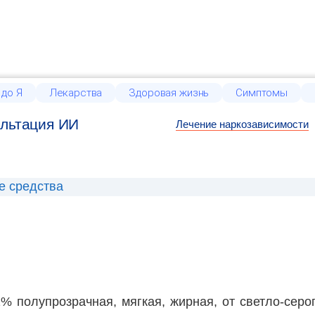
 до Я
Лекарства
Здоровая жизнь
Симптомы
льтация ИИ
Лечение наркозависимости
е средства
% полупрозрачная, мягкая, жирная, от светло-серог