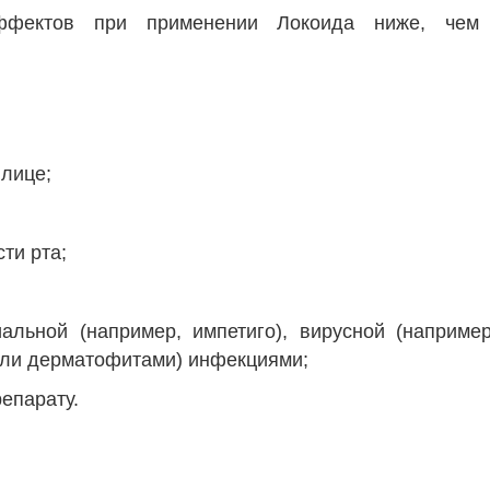
эффектов при применении Локоида ниже, чем
 лице;
ти рта;
льной (например, импетиго), вирусной (например,
или дерматофитами) инфекциями;
епарату.