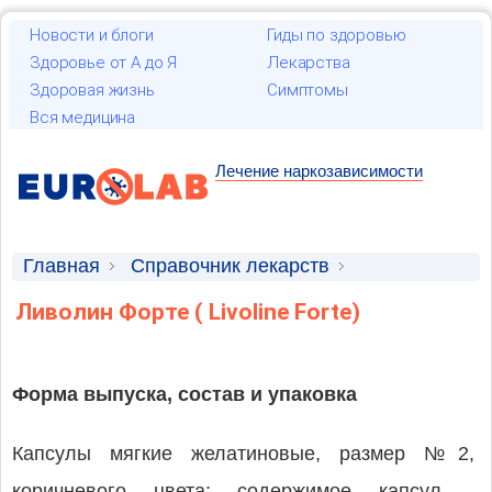
Новости и блоги
Гиды по здоровью
Здоровье от А до Я
Лекарства
Здоровая жизнь
Симптомы
Вся медицина
Лечение наркозависимости
Главная
Справочник лекарств
Лекарственные средства
Ливолин Форте ( Livoline Forte)
Форма выпуска, состав и упаковка
Капсулы мягкие желатиновые, размер №2,
коричневого цвета; содержимое капсул -