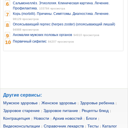
6
Сальмонеллёз. Этиология. Клиническая картина. Лечение.
Профилактика.
103784 просмотра
7
Корь (morbilli). Причины. Симптомы. Диагностика. Лечение.
98129 просмотров
8
Опоясывающий герпес (herpes zoster) (опоясывающий лишай)
94988 просмотров
9
Аномалии мужских половых органов
94910 просмотров
10
Первичный сифилис
84207 просмотров
Другие сервисы:
Мужское здоровье
Женское здоровье
Здоровье ребенка
|
|
|
Здоровое старение
Здоровое питание
Рецепты блюд
|
|
|
Контрацепция
Новости
Архив новостей
Блоги
|
|
|
|
Видеоконсультации
Справочник лекарств
Тесты
Каталог
|
|
|