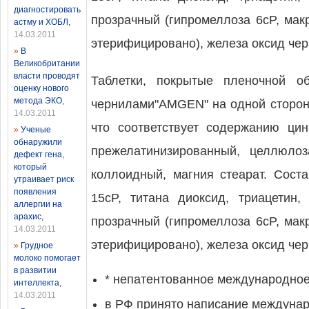
диагностировать
прозрачный (гипромеллоза 6cP, мак
астму и ХОБЛ
,
14.03.2011
этерифицировано), железа оксид чер
»
В
Великобритании
власти проводят
Таблетки, покрытые пленочной о
оценку нового
метода ЭКО
,
чернилами"AMGEN" на одной стороне 
14.03.2011
что соответствует содержанию цин
»
Ученые
обнаружили
прежелатинизированный, целлюлоз
дефект гена,
который
коллоидный, магния стеарат. Соста
утраивает риск
появления
15cP, титана диоксид, триацетин
аллергии на
арахис
,
прозрачный (гипромеллоза 6cP, мак
14.03.2011
этерифицировано), железа оксид чер
»
Грудное
молоко помогает
в развитии
* непатентованное международно
интеллекта
,
14.03.2011
в РФ принято написание междунар