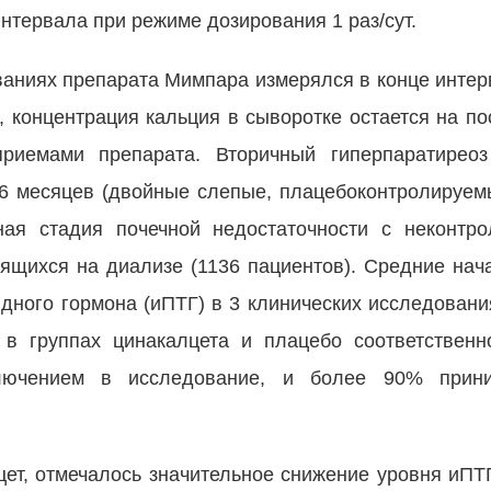
интервала при режиме дозирования 1 раз/сут.
ваниях препарата Мимпара измерялся в конце интер
 концентрация кальция в сыворотке остается на по
риемами препарата. Вторичный гиперпаратиреоз
6 месяцев (двойные слепые, плацебоконтролируем
ная стадия почечной недостаточноcти с неконтр
дящихся на диализе (1136 пациентов). Средние нач
идного гормона (иПТГ) в 3 клинических исследовани
) в группах цинакалцета и плацебо соответствен
ючением в исследование, и более 90% прини
ет, отмечалось значительное снижение уровня иПТГ,