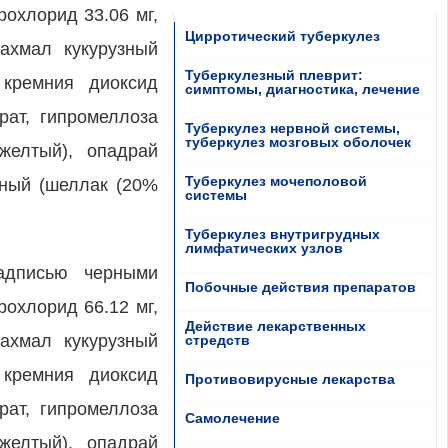
рохлорид 33.06 мг,
Цирротический туберкулез
рахмал кукурузный
Туберкулезный плеврит:
 кремния диоксид
симптомы, диагностика, лечение
рат, гипромеллоза
Туберкулез нервной системы,
туберкулез мозговых оболочек
желтый), опадрай
Туберкулез мочеполовой
рный (шеллак (20%
системы
Туберкулез внутригрудных
лимфатических узлов
надписью черными
Побочные действия препаратов
рохлорид 66.12 мг,
Действие лекарственных
рахмал кукурузный
стредств
 кремния диоксид
Противовирусные лекарства
рат, гипромеллоза
Самолечение
желтый), опадрай