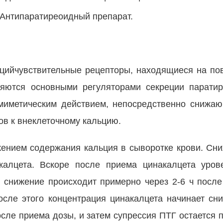
 Антипаратиреоидный препарат.
ьцийчувствительные рецепторы, находящиеся на по
ляются основными регуляторами секреции паратир
имиметическим действием, непосредственно снижа
ов к внеклеточному кальцию.
ением содержания кальция в сыворотке крови. Сн
акалцета. Вскоре после приема цинакалцета уров
 снижение происходит примерно через 2-6 ч после
осле этого концентрация цинакалцета начинает сни
осле приема дозы, и затем супрессия ПТГ остается