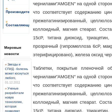
чернилами"AMGEN" на одной стороне 
Производители
что соответствует содержанию цин
прежелатинизированный, целлюлоз
Составляющие
коллоидный, магния стеарат. Соста
15cP, титана диоксид, триацетин
прозрачный (гипромеллоза 6cP, мак
Мировые
новости
этерифицировано), железа оксид чер
»
Звезды и
Таблетки, покрытые пленочной о
СПИД - болезнь
может коснуться
чернилами"AMGEN" на одной стороне 
любого
,
01.12.2011
что соответствует содержанию цин
»
Ученые
разработали
прежелатинизированный, целлюлоз
новую
коллоидный, магния стеарат. Соста
технологию,
которая
15cP, титана диоксид, триацетин
позволяет