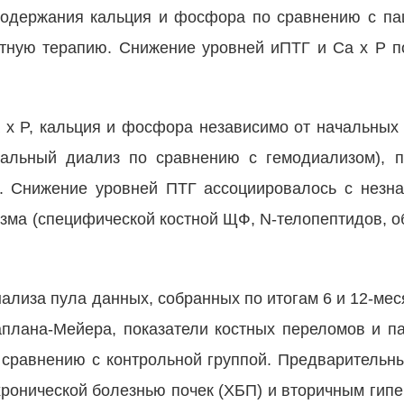
содержания кальция и фосфора по сравнению с па
ртную терапию. Снижение уровней иПТГ и Ca x P 
 x P, кальция и фосфора независимо от начальных
еальный диализ по сравнению с гемодиализом), п
D. Снижение уровней ПТГ ассоциировалось с незн
изма (специфической костной ЩФ, N-телопептидов, о
ализа пула данных, собранных по итогам 6 и 12-ме
плана-Мейера, показатели костных переломов и п
 сравнению с контрольной группой. Предварительн
ронической болезнью почек (ХБП) и вторичным гипе