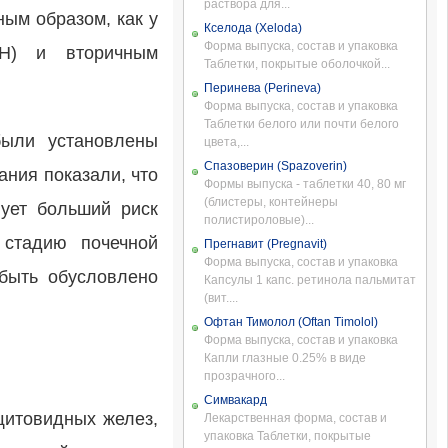
раствора для...
ным образом, как у
Кселода (Xeloda)
Форма выпуска, состав и упаковка
ПН) и вторичным
Таблетки, покрытые оболочкой...
Перинева (Perineva)
Форма выпуска, состав и упаковка
Таблетки белого или почти белого
были установлены
цвета,...
Спазоверин (Spazoverin)
ания показали, что
Формы выпуска - таблетки 40, 80 мг
(блистеры, контейнеры
ует больший риск
полистироловые)...
 стадию почечной
Прегнавит (Pregnavit)
Форма выпуска, состав и упаковка
быть обусловлено
Капсулы 1 капс. ретинола пальмитат
(вит....
Офтан Тимолол (Oftan Timolol)
Форма выпуска, состав и упаковка
Капли глазные 0.25% в виде
прозрачного...
Симвакард
щитовидных желез,
Лекарственная форма, состав и
упаковка Таблетки, покрытые