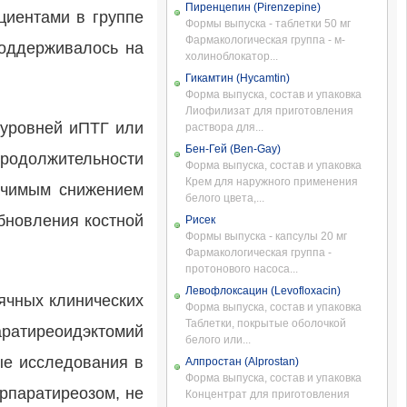
Пиренцепин (Pirenzepine)
циентами в группе
Формы выпуска - таблетки 50 мг
Фармакологическая группа - м-
поддерживалось на
холиноблокатор...
Гикамтин (Hycamtin)
Форма выпуска, состав и упаковка
Лиофилизат для приготовления
 уровней иПТГ или
раствора для...
Бен-Гей (Ben-Gay)
родолжительности
Форма выпуска, состав и упаковка
Крем для наружного применения
ачимым снижением
белого цвета,...
бновления костной
Рисек
Формы выпуска - капсулы 20 мг
Фармакологическая группа -
протонового насоса...
Левофлоксацин (Levofloxacin)
сячных клинических
Форма выпуска, состав и упаковка
Таблетки, покрытые оболочкой
аратиреоидэктомий
белого или...
ые исследования в
Алпростан (Alprostan)
Форма выпуска, состав и упаковка
рпаратиреозом, не
Концентрат для приготовления