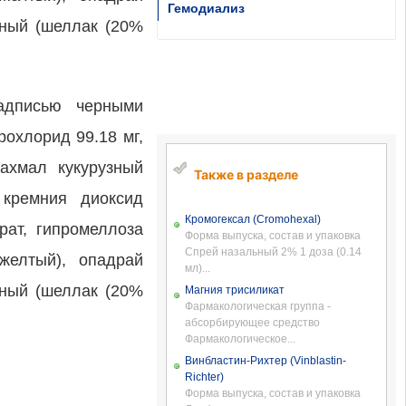
Гемодиализ
рный (шеллак (20%
надписью черными
рохлорид 99.18 мг,
рахмал кукурузный
Также в разделе
 кремния диоксид
Кромогексал (Cromohexal)
рат, гипромеллоза
Форма выпуска, состав и упаковка
Спрей назальный 2% 1 доза (0.14
желтый), опадрай
мл)...
рный (шеллак (20%
Магния трисиликат
Фармакологическая группа -
абсорбирующее средство
Фармакологическое...
Винбластин-Рихтер (Vinblastin-
Richter)
Форма выпуска, состав и упаковка