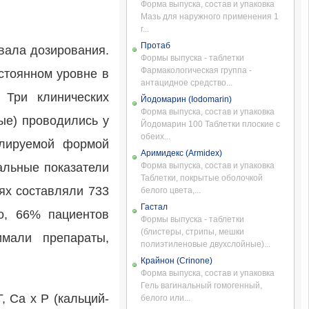
Форма выпуска, состав и упаковка
Мазь для наружного применения 1
г...
Протаб
вала дозирования.
Формы выпуска - таблетки
Фармакологическая группа -
стоянном уровне в
антацидное средство...
 Три клинических
Йодомарин (Iodomarin)
Форма выпуска, состав и упаковка
ые) проводились у
Йодомарин 100 Таблетки плоские с
обеих...
олируемой формой
Аримидекс (Armidex)
альные показатели
Форма выпуска, состав и упаковка
Таблетки, покрытые оболочкой
ях составляли 733
белого цвета,...
Гастал
но, 66% пациентов
Формы выпуска - таблетки
(блистеры, стрипы, мешки
мали препараты,
полиэтиленовые двухслойные)...
Крайнон (Crinone)
Форма выпуска, состав и упаковка
Гель вагинальный гомогенный,
 Ca x P (кальций-
белого или...