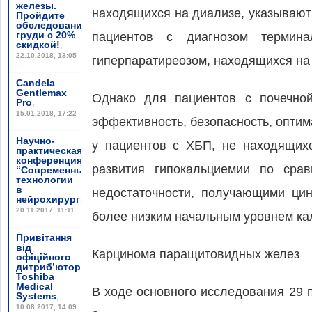
железы.
находящихся на диализе, указывают 
Пройдите
обследование
груди с 20%
пациентов с диагнозом термина
скидкой!
,
22.10.2018, 13:05
гиперпаратиреозом, находящихся на
Candela
Gentlemax
Однако для пациентов с почечно
Pro
,
15.01.2018, 17:22
эффективность, безопасность, оптим
Научно-
у пациентов с ХБП, не находящих
практическая
конференция
развития гипокальциемии по сра
“Современные
технологии
в
недостаточности, получающими ци
нейрохирургии”
,
20.11.2017, 11:11
более низким начальным уровнем кал
Привітання
від
Карцинома паращитовидных желез
офіційного
дитриб’ютора
Toshiba
Medical
В ходе основного исследования 29 
Systems
,
10.08.2017, 14:09