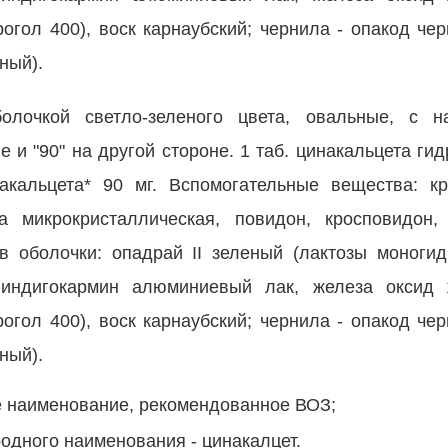
рогол 400), воск карнаубский; чернила - опакод че
ный).
болочкой светло-зеленого цвета, овальные, с 
и "90" на другой стороне. 1 таб. цинакальцета гид
акальцета* 90 мг. Вспомогательные вещества: к
а микрокристаллическая, повидон, кросповидон,
в оболочки: опадрай II зеленый (лактозы моногид
, индигокармин алюминиевый лак, железа оксид 
рогол 400), воск карнаубский; чернила - опакод че
ный).
е наименование, рекомендованное ВОЗ;
одного наименования - цинакалцет.