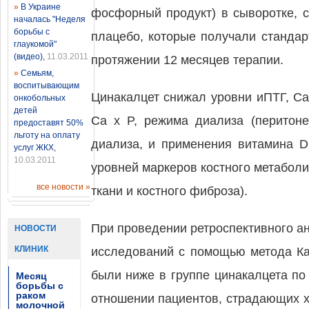
»
В Украине
фосфорный продукт) в сыворотке, 
началась "Неделя
борьбы с
плацебо, которые получали станда
глаукомой"
(видео)
,
11.03.2011
протяжении 12 месяцев терапии.
»
Семьям,
воспитывающим
Цинакалцет снижал уровни иПТГ, Ca
онкобольных
детей
Ca x P, режима диализа (перитон
предоставят 50%
льготу на оплату
диализа, и применения витамина 
услуг ЖКХ
,
10.03.2011
уровней маркеров костного метабол
все новости »
ткани и костного фиброза).
При проведении ретроспективного ан
НОВОСТИ
КЛИНИК
исследований с помощью метода Ка
были ниже в группе цинакалцета по
Месяц
борьбы с
раком
отношении пациентов, страдающих х
молочной