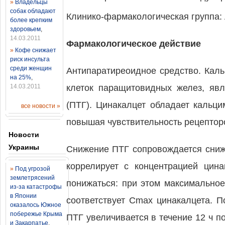
»
Владельцы
собак обладают
Клинико-фармакологическая группа:
более крепким
здоровьем
,
14.03.2011
Фармакологическое действие
»
Кофе снижает
риск инсульта
среди женщин
Антипаратиреоидное средство. Кал
на 25%
,
14.03.2011
клеток паращитовидных желез, яв
(ПТГ). Цинакалцет обладает кальц
все новости »
повышая чувствительность рецептор
Новости
Украины
Снижение ПТГ сопровождается сниж
коррелирует с концентрацией цин
»
Под угрозой
землетрясений
понижаться: при этом максимальное
из-за катастрофы
в Японии
соответствует Cmax цинакалцета. П
оказалось Южное
побережье Крыма
ПТГ увеличивается в течение 12 ч п
и Закарпатье
,