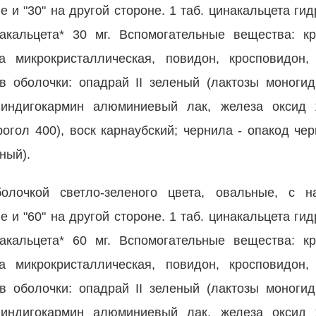
и "30" на другой стороне. 1 таб. цинакальцета гид
акальцета* 30 мг. Вспомогательные вещества: к
а микрокристаллическая, повидон, кросповидон,
в оболочки: опадрай II зеленый (лактозы моногид
, индигокармин алюминиевый лак, железа оксид 
рогол 400), воск карнаубский; чернила - опакод че
ный).
болочкой светло-зеленого цвета, овальные, с 
и "60" на другой стороне. 1 таб. цинакальцета гид
акальцета* 60 мг. Вспомогательные вещества: к
а микрокристаллическая, повидон, кросповидон,
в оболочки: опадрай II зеленый (лактозы моногид
, индигокармин алюминиевый лак, железа оксид 