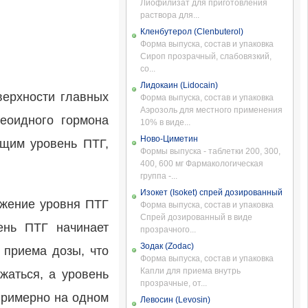
Лиофилизат для приготовления
раствора для...
Кленбутерол (Clenbuterol)
Форма выпуска, состав и упаковка
Сироп прозрачный, слабовязкий,
со...
Лидокаин (Lidocain)
верхности главных
Форма выпуска, состав и упаковка
Аэрозоль для местного применения
еоидного гормона
10% в виде...
Ново-Циметин
ющим уровень ПТГ,
Формы выпуска - таблетки 200, 300,
400, 600 мг Фармакологическая
группа -...
Изокет (Isoket) спрей дозированный
ижение уровня ПТГ
Форма выпуска, состав и упаковка
Спрей дозированный в виде
ень ПТГ начинает
прозрачного...
Зодак (Zodac)
 приема дозы, что
Форма выпуска, состав и упаковка
Капли для приема внутрь
жаться, а уровень
прозрачные, от...
 примерно на одном
Левосин (Levosin)