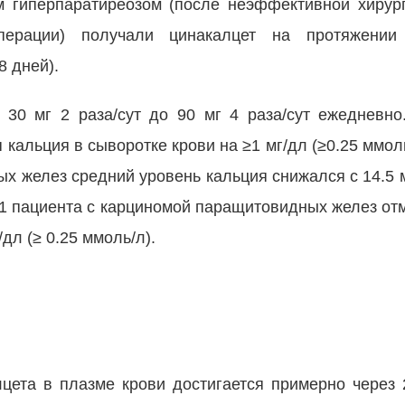
 гиперпаратиреозом (после неэффективной хирур
перации) получали цинакалцет на протяжении
 дней).
 30 мг 2 раза/сут до 90 мг 4 раза/сут ежедневн
кальция в сыворотке крови на ≥1 мг/дл (≥0.25 ммоль
 желез средний уровень кальция снижался с 14.5 м
из 21 пациента с карциномой паращитовидных желез о
дл (≥ 0.25 ммоль/л).
цета в плазме крови достигается примерно через 