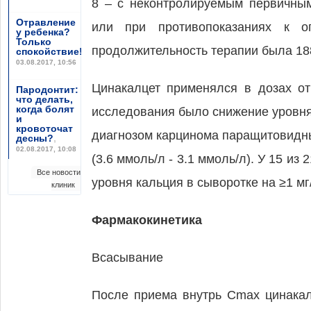
8 – с неконтролируемым первичным
Отравление
или при противопоказаниях к о
у ребенка?
Только
продолжительность терапии была 188
спокойствие!
,
03.08.2017, 10:56
Цинакалцет применялся в дозах от
Пародонтит:
что делать,
когда болят
исследования было снижение уровня 
и
кровоточат
диагнозом карцинома паращитовидных
десны?
,
02.08.2017, 10:08
(3.6 ммоль/л - 3.1 ммоль/л). У 15 
Все новости
уровня кальция в сыворотке на ≥1 мг/
клиник
Фармакокинетика
Всасывание
После приема внутрь Cmax цинакал