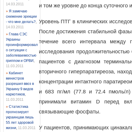
14.03.2011
и том же уровне до конца суточного 
»
Я замечаю
снижение эрекции
Уровень ПТГ в клинических исследо
- что мне делать?
,
14.03.2011
После достижения стабильной фазы,
»
Глава СЭС
Украины
течение всего интервала между п
проинформировал
о ситуации с
исследования продолжительностью 
заболеваемостью
гриппом и ОРВИ
,
пациентов с диагнозом терминаль
11.03.2011
вторичного гиперпаратиреоза, нахо
»
Кабинет
министров
концентрации интактного паратирео
разрешил ввоз в
Украину 9 видов
и 683 пг/мл (77.8 и 72.4 пмоль/л
наркотиков
,
11.03.2011
принимали витамин D перед вкл
»
Статистика
связывающие фосфаты.
прогнозирует
украинцам лишь
55 лет здоровой
У пациентов, принимающих цинакалц
жизни
,
11.03.2011