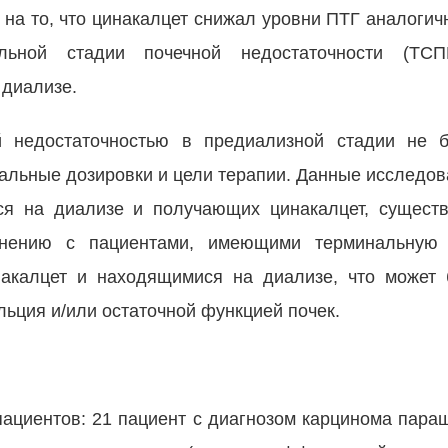
на то, что цинакалцет снижал уровни ПТГ аналогич
льной стадии почечной недостаточности (ТС
 диализе.
й недостаточноcтью в предиализной стадии не 
альные дозировки и цели терапии. Данные исследов
ся на диализе и получающих цинакалцет, существ
внению с пациентами, имеющими терминальную
накалцет и находящимися на диализе, что может 
ьция и/или остаточной функцией почек.
пациентов: 21 пациент с диагнозом карцинома пара