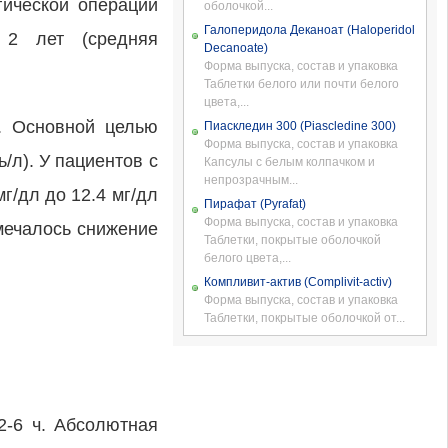
гической операции
оболочкой...
Галоперидола Деканоат (Haloperidol
 2 лет (средняя
Decanoate)
Форма выпуска, состав и упаковка
Таблетки белого или почти белого
цвета,...
о. Основной целью
Пиаскледин 300 (Piascledine 300)
Форма выпуска, состав и упаковка
/л). У пациентов с
Капсулы с белым колпачком и
непрозрачным...
г/дл до 12.4 мг/дл
Пирафат (Pyrafat)
Форма выпуска, состав и упаковка
тмечалось снижение
Таблетки, покрытые оболочкой
белого цвета,...
Компливит-актив (Complivit-activ)
Форма выпуска, состав и упаковка
Таблетки, покрытые оболочкой от...
2-6 ч. Абсолютная