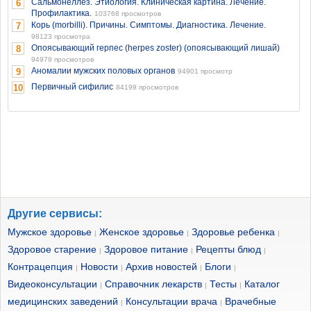
Сальмонеллёз. Этиология. Клиническая картина. Лечение.
6
Профилактика.
103768 просмотров
Корь (morbilli). Причины. Симптомы. Диагностика. Лечение.
7
98123 просмотра
Опоясывающий герпес (herpes zoster) (опоясывающий лишай)
8
94979 просмотров
Аномалии мужских половых органов
9
94901 просмотр
Первичный сифилис
10
84199 просмотров
Другие сервисы:
Мужское здоровье
Женское здоровье
Здоровье ребенка
|
|
|
Здоровое старение
Здоровое питание
Рецепты блюд
|
|
|
Контрацепция
Новости
Архив новостей
Блоги
|
|
|
|
Видеоконсультации
Справочник лекарств
Тесты
Каталог
|
|
|
медицинских заведений
Консультации врача
Врачебные
|
|