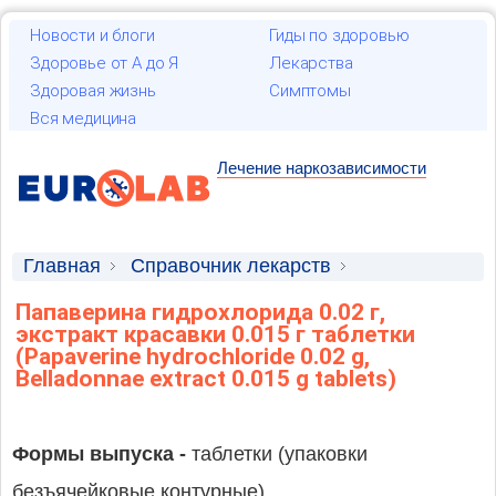
Новости и блоги
Гиды по здоровью
Здоровье от А до Я
Лекарства
Здоровая жизнь
Симптомы
Вся медицина
Лечение наркозависимости
Главная
Справочник лекарств
Лекарственные средства
Папаверина гидрохлорида 0.02 г,
экстракт красавки 0.015 г таблетки
(Papaverine hydrochloride 0.02 g,
Belladonnae extract 0.015 g tablets)
Формы выпуска -
таблетки (упаковки
безъячейковые контурные)