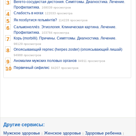
3
Вегето-сосудистая дистония. Симптомы. Диагностика. Лечение.
Профилактика.
168039 просмотров
4
Слабость в ногах
122033 просмотра
5
Як позбутися гельмінтів?
114228 просмотров
6
Сальмонеллёз. Этиология. Клиническая картина. Лечение.
Профилактика.
103784 просмотра
7
Корь (morbilli). Причины. Симптомы. Диагностика. Лечение.
98129 просмотров
8
Опоясывающий герпес (herpes zoster) (опоясывающий лишай)
94988 просмотров
9
Аномалии мужских половых органов
94911 просмотров
10
Первичный сифилис
84207 просмотров
Другие сервисы:
Мужское здоровье
Женское здоровье
Здоровье ребенка
|
|
|