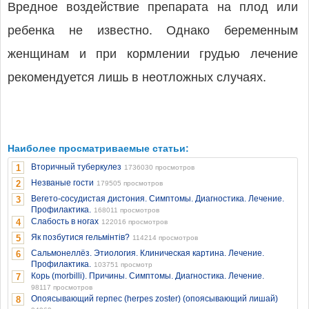
Вредное воздействие препарата на плод или
ребенка не известно. Однако беременным
женщинам и при кормлении грудью лечение
рекомендуется лишь в неотложных случаях.
Наиболее просматриваемые статьи:
Вторичный туберкулез
1
1736030 просмотров
Незваные гости
2
179505 просмотров
Вегето-сосудистая дистония. Симптомы. Диагностика. Лечение.
3
Профилактика.
168011 просмотров
Слабость в ногах
4
122016 просмотров
Як позбутися гельмінтів?
5
114214 просмотров
Сальмонеллёз. Этиология. Клиническая картина. Лечение.
6
Профилактика.
103751 просмотр
Корь (morbilli). Причины. Симптомы. Диагностика. Лечение.
7
98117 просмотров
Опоясывающий герпес (herpes zoster) (опоясывающий лишай)
8