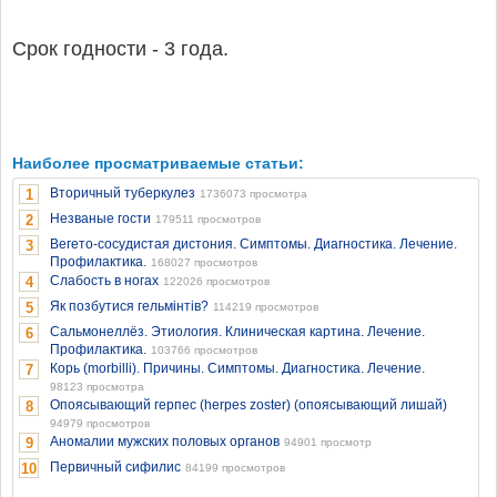
Срок годности - 3 года.
Наиболее просматриваемые статьи:
Вторичный туберкулез
1
1736073 просмотра
Незваные гости
2
179511 просмотров
Вегето-сосудистая дистония. Симптомы. Диагностика. Лечение.
3
Профилактика.
168027 просмотров
Слабость в ногах
4
122026 просмотров
Як позбутися гельмінтів?
5
114219 просмотров
Сальмонеллёз. Этиология. Клиническая картина. Лечение.
6
Профилактика.
103766 просмотров
Корь (morbilli). Причины. Симптомы. Диагностика. Лечение.
7
98123 просмотра
Опоясывающий герпес (herpes zoster) (опоясывающий лишай)
8
94979 просмотров
Аномалии мужских половых органов
9
94901 просмотр
Первичный сифилис
10
84199 просмотров