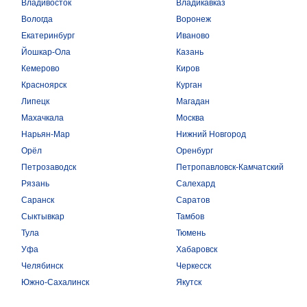
Владивосток
Владикавказ
Вологда
Воронеж
Екатеринбург
Иваново
Йошкар-Ола
Казань
Кемерово
Киров
Красноярск
Курган
Липецк
Магадан
Махачкала
Москва
Нарьян-Мар
Нижний Новгород
Орёл
Оренбург
Петрозаводск
Петропавловск-Камчатский
Рязань
Салехард
Саранск
Саратов
Сыктывкар
Тамбов
Тула
Тюмень
Уфа
Хабаровск
Челябинск
Черкесск
Южно-Сахалинск
Якутск