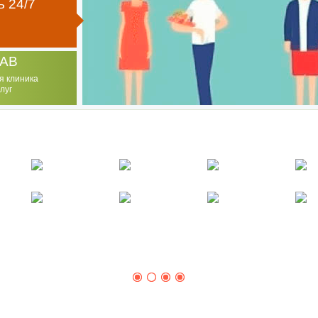
 24/7
AB
я клиника
луг