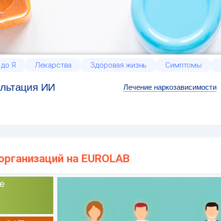
 до Я
Лекарства
Здоровая жизнь
Симптомы
льтация ИИ
Лечение наркозависимости
 организаций на EUROLAB
е