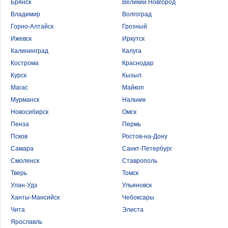
Брянск
Великий Новгород
Владимир
Волгоград
Горно-Алтайск
Грозный
Ижевск
Иркутск
Калининград
Калуга
Кострома
Краснодар
Курск
Кызыл
Магас
Майкоп
Мурманск
Нальчик
Новосибирск
Омск
Пенза
Пермь
Псков
Ростов-на-Дону
Самара
Санкт-Петербург
Смоленск
Ставрополь
Тверь
Томск
Улан-Удэ
Ульяновск
Ханты-Мансийск
Чебоксары
Чита
Элиста
Ярославль