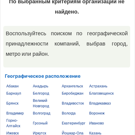
По выбранным критериям организаций не
найдено.
Воспользуйтесь поиском по географической
принадлежности компаний, выбрав город,
метро или район.
Географическое расположение
Абакан
Анадырь
Архангельск
Астрахань
Барнаул
Белгород
Биробиджан
Благовещенск
Великий
Брянск
Владивосток
Владикавказ
Новгород
Владимир
Волгоград
Вологда
Воронеж
Горно-
Грозный
Екатеринбург
Иваново
Алтайск
Ижевск
Иркутск
Йошкар-Ола
Казань