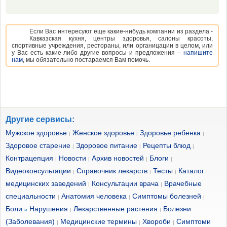
Если Вас интересуют еще какие-нибудь компании из раздела -
Кавказская кухня, центры здоровья, салоны красоты,
спортивные учреждения, рестораны, или органицации в целом, или
у Вас есть какие-либо другие вопросы и предложения –
напишите
нам
, мы обязательно постараемся Вам помочь.
Другие сервисы:
Мужское здоровье
Женское здоровье
Здоровье ребенка
|
|
|
Здоровое старение
Здоровое питание
Рецепты блюд
|
|
|
Контрацепция
Новости
Архив новостей
Блоги
|
|
|
|
Видеоконсультации
Справочник лекарств
Тесты
Каталог
|
|
|
медицинских заведений
Консультации врача
Врачебные
|
|
специальности
Анатомия человека
Симптомы болезней
|
|
|
Боли
Нарушения
Лекарственные растения
Болезни
и
|
|
(Заболевания)
Медицинские термины
Хвороби
Симптоми
|
|
|