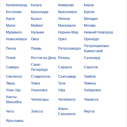
Калининград
Калуга
Кемерово
Киров
Кострома
Краснодар
Красноярск
Курган
Курск
Кызыл
Липецк
Магадан
Магас
Майкоп
Махачкала
Москва
Мурманск
Нальчик
Нарьян-Мар
Нижний Новгород
Новосибирск
Омск
Орёл
Оренбург
Петропавловск-
Пенза
Пермь
Петрозаводск
Камчатский
Псков
Ростов-на-Дону
Рязань
Салехард
Санкт-
Самара
Саранск
Саратов
Петербург
Смоленск
Ставрополь
Сыктывкар
Тамбов
Тверь
Томск
Тула
Тюмень
Улан-Удэ
Ульяновск
Уфа
Хабаровск
Ханты-
Чебоксары
Челябинск
Черкесск
Мансийск
Южно-
Чита
Элиста
Якутск
Сахалинск
Ярославль