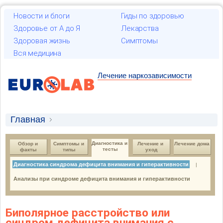
Новости и блоги
Гиды по здоровью
Здоровье от А до Я
Лекарства
Здоровая жизнь
Симптомы
Вся медицина
Лечение наркозависимости
Главная
Синдром дефицита внимания с
Диагностика и 
Обзор и 
Симптомы и 
Лечение и 
Лечение дома
гиперактивностью
тесты
факты
типы
уход
Диагностика и тесты
Диагностика синдрома дефицита внимания и гиперактивности
|
Диагностика синдрома дефицита внимания и
Анализы при синдроме дефицита внимания и гиперактивности
гиперактивности
Биполярное расстройство или
синдром дефицита внимания с