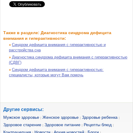
Также в разделе: Диагностика синдрома дефицита
внимания и гиперактивности:
Синдром дефицита внимания с гиперактивностью и
»
расстройства сна
Диагностика синдрома дефицита внимания с гиперактивностью
»
(СДВГ)
Синдром дефицита внимания с гиперактивностью:
»
специалисты, которые могут Вам помочь
Другие сервисы:
Мужское здоровье
Женское здоровье
Здоровье ребенка
|
|
|
Здоровое старение
Здоровое питание
Рецепты блюд
|
|
|
Контрацепция
Новости
Архив новостей
Блоги
|
|
|
|