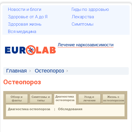
Новости и блоги
Гиды по здоровью
Здоровье от А до Я
Лекарства
Здоровая жизнь
Симптомы
Вся медицина
Лечение наркозависимости
Главная
Остеопороз
Остеопороз
Диагностика остеопороза
Диагностика 
Обзор и 
Симптомы и 
Уход и 
Жизнь с 
остеопороза
факты
типы
лечение
оcтеопорозом
Диагностика остеопороза
Обследования
|